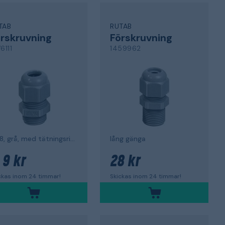
TAB
RUTAB
rskruvning
Förskruvning
6111
1459962
IP68, grå, med tätningsring
lång gänga
9 kr
28 kr
.
ckas inom 24 timmar!
Skickas inom 24 timmar!