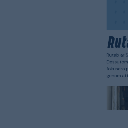
Rut
Rutab är S
Dessutom 
fokusera p
genom att