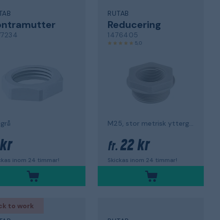
TAB
RUTAB
ontramutter
Reducering
77234
1476405
5,0
sgrå
M25, stor metrisk yttergänga
 kr
22 kr
fr.
ckas inom 24 timmar!
Skickas inom 24 timmar!
ck to work