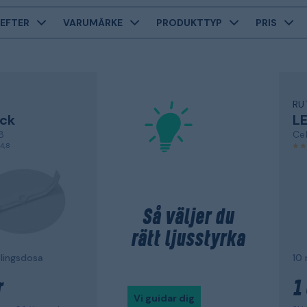
EFTER
VARUMÄRKE
PRODUKTTYP
PRIS
RU
ck
LE
8
Cel
4,8
Så väljer du
rätt ljusstyrka
plingsdosa
10 
r
1
Vi guidar dig