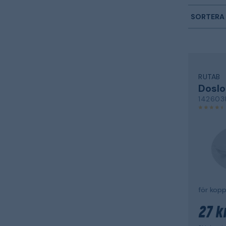
SORTERA 
RUTAB
Doslo
142603
för kop
27 k