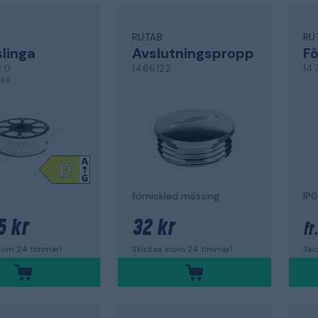
RUTAB
RU
linga
Avslutningspropp
Fö
2.0
1466122
147
4,6
förnicklad mässing
5 kr
32 kr
fr
inom 24 timmar!
Skickas inom 24 timmar!
Ski