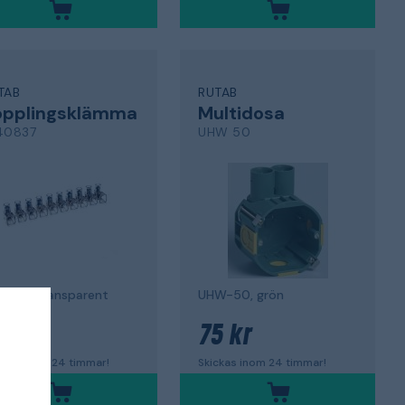
TAB
RUTAB
opplingsklämma
Multidosa
40837
UHW 50
polig, transparent
UHW-50, grön
3 kr
75 kr
ckas inom 24 timmar!
Skickas inom 24 timmar!