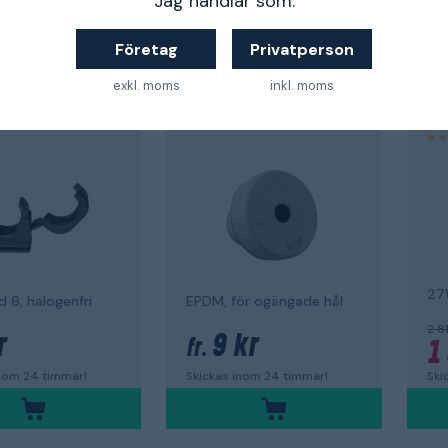
Jag handlar som:
Ba
Företag
Privatperson
RUTAB
RU
exkl. moms
inkl. moms
hållare
Tätningshylsa
A
2
RUTASEAL
Ea
27
 6, halogenfri
EPDM, för ogängade hål
2 8
r
9 kr
fr.
1
inom 24 timmar!
Skickas inom 24 timmar!
Ski