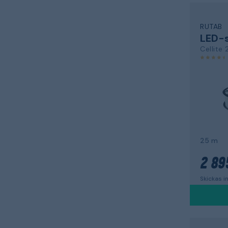
RUTAB
LED-s
Cellite 
25 m
2 89
Skickas 