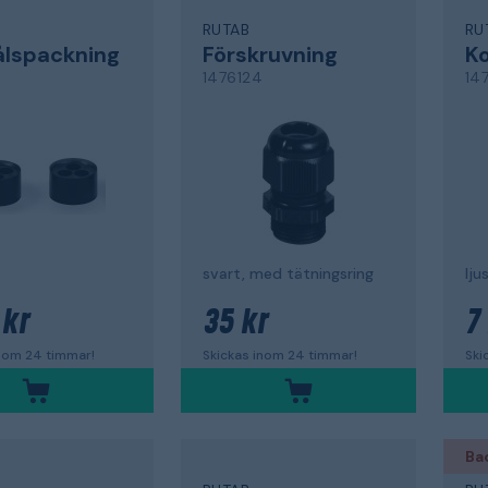
RUTAB
RU
ålspackning
Förskruvning
K
1476124
14
svart, med tätningsring
lju
 kr
35 kr
7
inom 24 timmar!
Skickas inom 24 timmar!
Ski
Ba