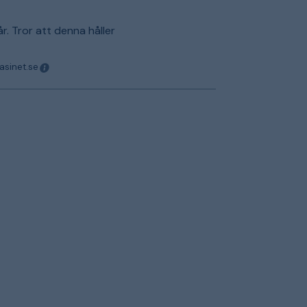
år. Tror att denna håller
asinet.se