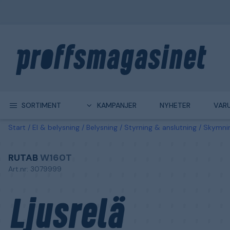
SORTIMENT
KAMPANJER
NYHETER
VAR
Start
El & belysning
Belysning
Styrning & anslutning
Skymnin
RUTAB
W160T
Art.nr: 3079999
Ljusrelä