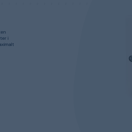
ten
er i
aximalt