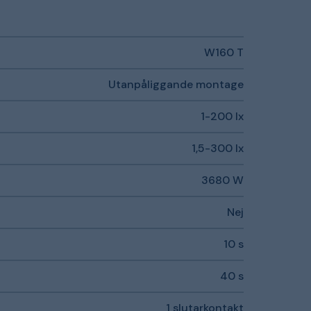
W160 T
Utanpåliggande montage
1-200 lx
1,5-300 lx
3680 W
Nej
10 s
40 s
1 slutarkontakt