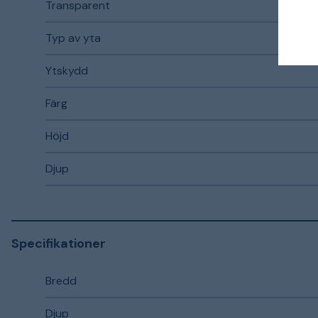
Transparent
Typ av yta
Ytskydd
Färg
Höjd
Djup
Specifikationer
Bredd
Djup