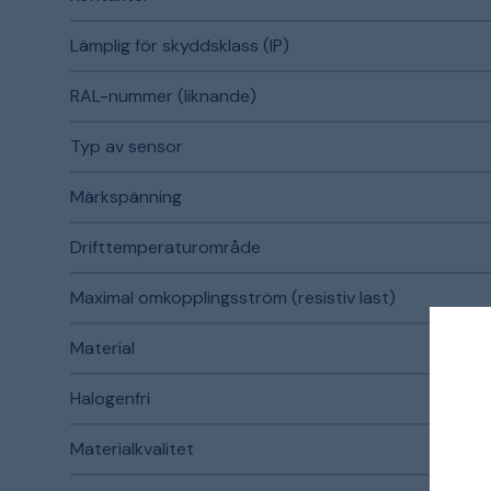
Lämplig för skyddsklass (IP)
RAL-nummer (liknande)
Typ av sensor
Märkspänning
Drifttemperaturområde
Maximal omkopplingsström (resistiv last)
Material
Halogenfri
Materialkvalitet