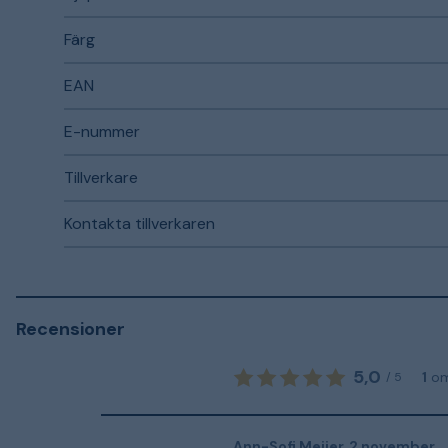
Färg
EAN
E-nummer
Tillverkare
Kontakta tillverkaren
Recensioner
5,0
1
o
/
5
Ann-Sofi Meijer
,
2 november