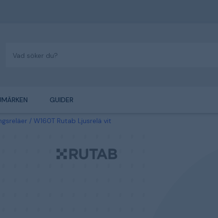
UMÄRKEN
GUIDER
gsreläer
W160T Rutab Ljusrelä vit