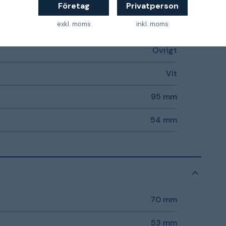
Nej
Företag
Privatperson
exkl. moms
inkl. moms
Matt
Övrigt
Vit
95 mm
54 mm
70 mm
53 mm