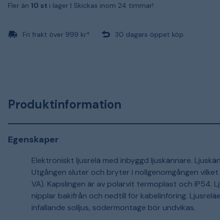
Fler än
10 st
i lager |
Skickas inom 24 timmar!
Fri frakt över 999 kr*
30 dagars öppet köp
Produktinformation
Egenskaper
Elektroniskt ljusrelä med inbyggd ljuskännare. Ljuskä
Utgången sluter och bryter i nollgenomgången vilket 
VA). Kapslingen är av polarvit termoplast och IP54. L
nipplar bakifrån och nedtill för kabelinföring. Ljusr
infallande solljus, södermontage bör undvikas.