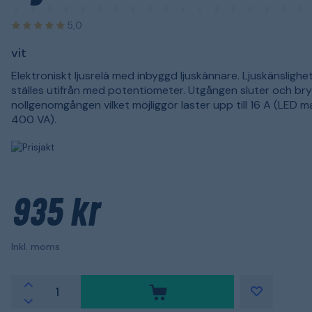
5,0
vit
Elektroniskt ljusrelä med inbyggd ljuskännare. Ljuskänslighe
ställes utifrån med potentiometer. Utgången sluter och bryt
nollgenomgången vilket möjliggör laster upp till 16 A (LED m
400 VA).
935 kr
Inkl. moms