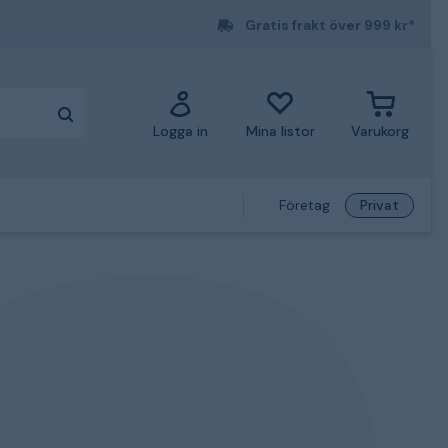
Gratis frakt över 999 kr*
Logga in
Mina listor
Varukorg
Företag
Privat