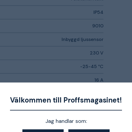
IP54
9010
Inbyggd ljussensor
230 V
-25-45 °C
16 A
Plast
Välkommen till Proffsmagasinet!
Ja
Jag handlar som:
Termoplast