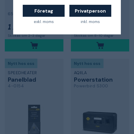
Företag
Privatperson
650 cm, 5 lamphållare, svart
vit
exkl. moms
inkl. moms
1 792 kr
1 713 kr
Skickas om 2-3 dagar
Skickas om 8-10 dagar
Nytt hos oss
Nytt hos oss
SPEEDHEATER
AQIILA
Panelblad
Powerstation
4-0154
Powerbird S300