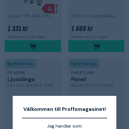
3-pack, 7W, A60, 2200-4500K, E27, 550L
650 cm, 5 lamphållare, svart
1 331 kr
1 608 kr
Skickas om 8-10 dagar
Skickas om 2-3 dagar
Nytt hos oss
Nytt hos oss
PR HOME
PHILIPS HUE
Ljusslinga
Panel
Flex Out 1216503-7018
Aurelle 929003099302
Välkommen till Proffsmagasinet!
Jag handlar som: