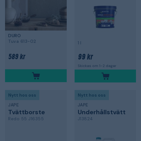
DURO
Tuva 613-02
1 l
99 kr
589 kr
Skickas om 1-2 dagar
Nytt hos oss
Nytt hos oss
JAPE
JAPE
Tvättborste
Underhållstvätt
Redo 55 J16355
J13824