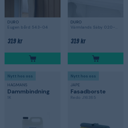
DURO
DURO
Eugen bård 543-04
Värmlands Säby 020-05
319 kr
319 kr
Nytt hos oss
Nytt hos oss
HAGMANS
JAPE
Dammbindning
Fasadborste
1K
Redo J16385