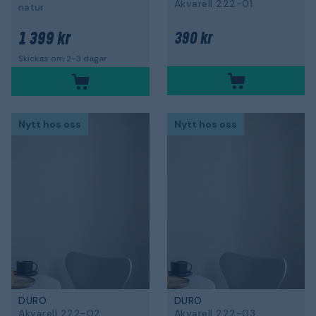
Akvarell 222-01
natur
1 399 kr
390 kr
Skickas om 2-3 dagar
Nytt hos oss
Nytt hos oss
DURO
DURO
Akvarell 222-02
Akvarell 222-03