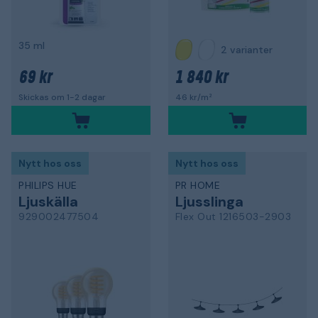
35 ml
2 varianter
69 kr
1 840 kr
Skickas om 1-2 dagar
46 kr/m²
Nytt hos oss
Nytt hos oss
PHILIPS HUE
PR HOME
Ljuskälla
Ljusslinga
929002477504
Flex Out 1216503-2903