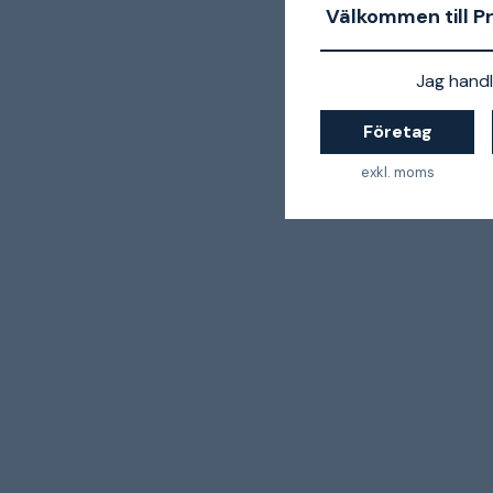
Välkommen till P
Jag handl
Företag
exkl. moms