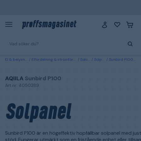
El & belysning
Elfördelning & strömförsörjning
Solceller
Solpaneler
Sunbird P100 Aqiila Solpanel
AQIILA
Sunbird P100
Art.nr: 4050289
Solpanel
Sunbird P100 är en högeffektiv hopfällbar solpanel med jus
stöd. Fungerar utmärkt som en fristående enhet eller tills