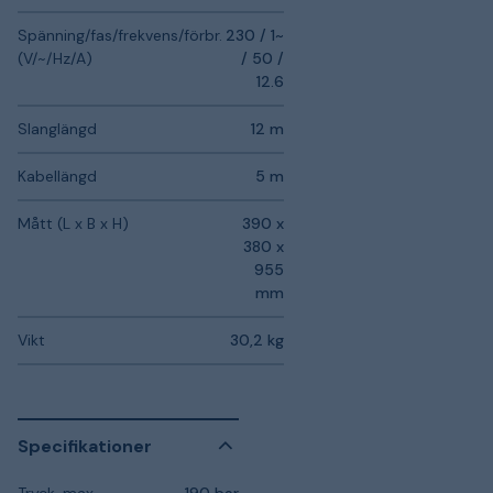
Spänning/fas/frekvens/förbr.
230 / 1~
(V/~/Hz/A)
/ 50 /
12.6
Slanglängd
12 m
Kabellängd
5 m
Mått (L x B x H)
390 x
380 x
955
mm
Vikt
30,2 kg
Specifikationer