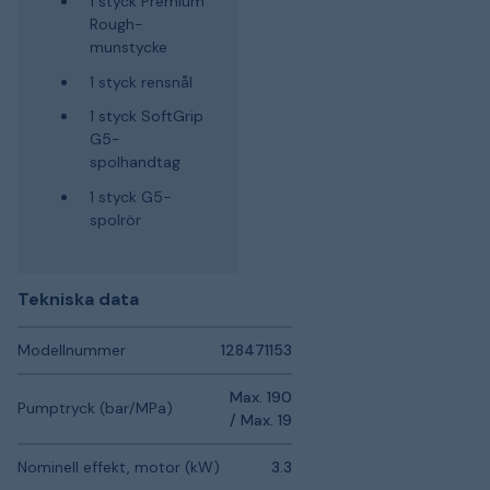
1 styck Premium
Rough-
munstycke
1 styck rensnål
1 styck SoftGrip
G5-
spolhandtag
1 styck G5-
spolrör
Tekniska data
Modellnummer
128471153
Max. 190
Pumptryck (bar/MPa)
/ Max. 19
Nominell effekt, motor (kW)
3.3