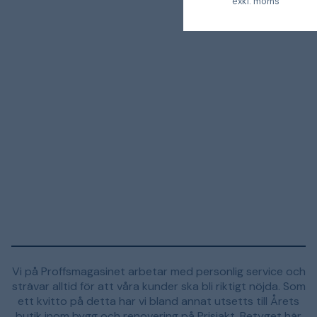
exkl. moms
Vi på Proffsmagasinet arbetar med personlig service och
strävar alltid för att våra kunder ska bli riktigt nöjda. Som
ett kvitto på detta har vi bland annat utsetts till Årets
butik inom bygg och renovering på Prisjakt. Betyget här