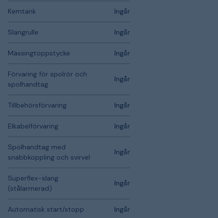
Kemtank
Ingår
Slangrulle
Ingår
Mässingtoppstycke
Ingår
Förvaring för spolrör och
Ingår
spolhandtag
Tillbehörsförvaring
Ingår
Elkabelförvaring
Ingår
Spolhandtag med
Ingår
snabbkoppling och svirvel
Superflex-slang
Ingår
(stålarmerad)
Automatisk start/stopp
Ingår