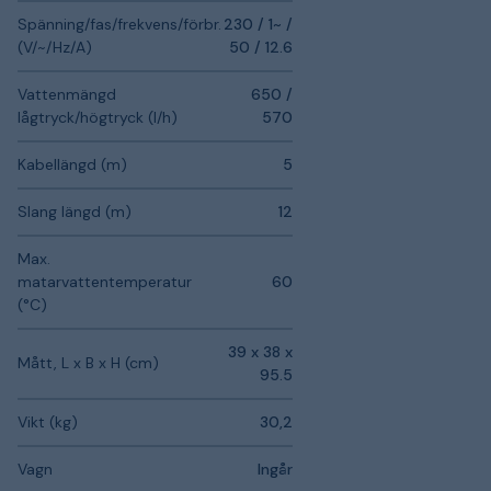
Spänning/fas/frekvens/förbr.
230 / 1~ /
(V/~/Hz/A)
50 / 12.6
Vattenmängd
650 /
lågtryck/högtryck (l/h)
570
Kabellängd (m)
5
Slang längd (m)
12
Max.
matarvattentemperatur
60
(°C)
39 x 38 x
Mått, L x B x H (cm)
95.5
Vikt (kg)
30,2
Vagn
Ingår