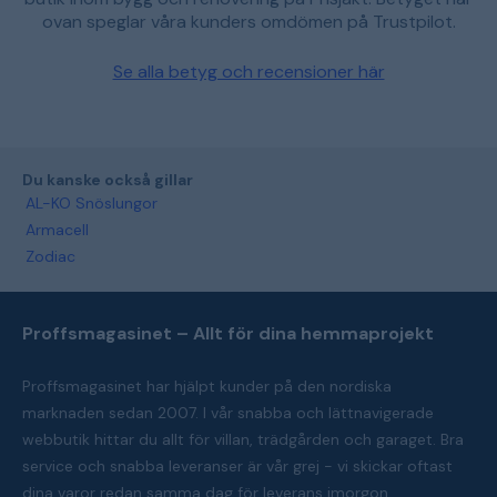
ovan speglar våra kunders omdömen på Trustpilot.
Se alla betyg och recensioner här
Du kanske också gillar
AL-KO Snöslungor
Armacell
Zodiac
Proffsmagasinet – Allt för dina hemmaprojekt
Proffsmagasinet har hjälpt kunder på den nordiska
marknaden sedan 2007. I vår snabba och lättnavigerade
webbutik hittar du allt för villan, trädgården och garaget. Bra
service och snabba leveranser är vår grej - vi skickar oftast
dina varor redan samma dag för leverans imorgon.