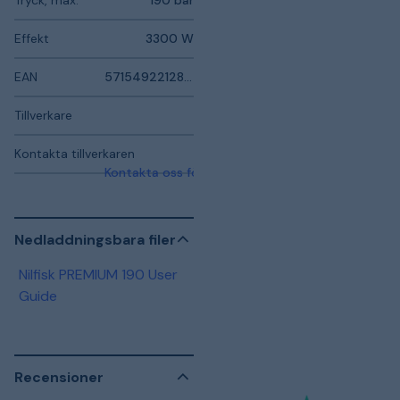
Tryck, max.
190 bar
Effekt
3300 W
EAN
5715492212897
Tillverkare
Kontakta tillverkaren
Kontakta oss för mer information
Nedladdningsbara filer
Nilfisk PREMIUM 190 User
Guide
Recensioner