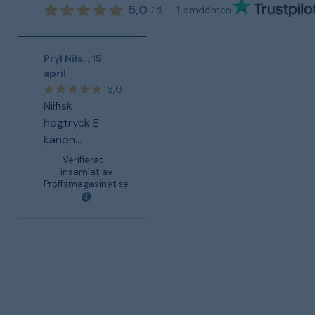
5,0
1
omdömen
/
5
Pryl Nils.
,
15
april
5,0
Nilfisk
högtryck E
kanon...
Verifierat -
insamlat av
Proffsmagasinet.se