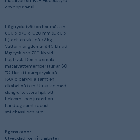
matarvatten. FA - Flödesstyrd
omloppsventil.
Högtryckstvätten har måtten
890 x 570 x 1020 mm (L x B x
H) och en vikt på 72 kg.
Vattenmängden är 840 l/h vid
lågtryck och 760 l/h vid
högtryck. Den maximala
matarvattentemperatur är 60
°C. Har ett pumptryck på
180/18 bar/MPa samt en
elkabel på 5 m. Utrustad med
slangrulle, stora hjul, ett
bekvämt och justerbart
handtag samt robust
stålchassi och ram.
Egenskaper
Utvecklad för hårt arbete i