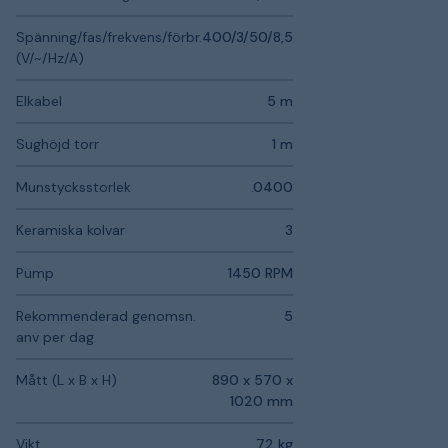
Spänning/fas/frekvens/förbr.
400/3/50/8,5
(V/~/Hz/A)
Elkabel
5 m
Sughöjd torr
1 m
Munstycksstorlek
.0400
Keramiska kolvar
3
Pump
1450 RPM
Rekommenderad genomsn.
5
anv per dag
Mått (L x B x H)
890 x 570 x
1020 mm
Vikt
72 kg