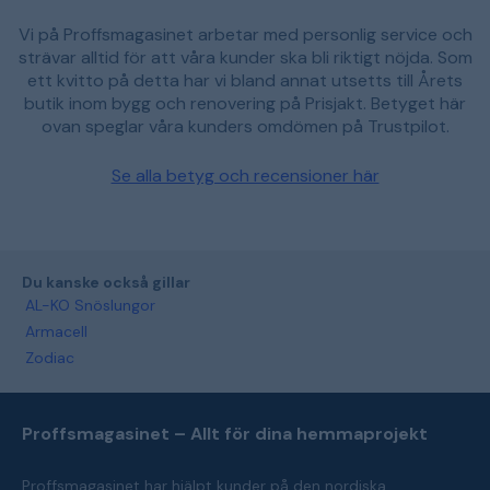
Vi på Proffsmagasinet arbetar med personlig service och
strävar alltid för att våra kunder ska bli riktigt nöjda. Som
ett kvitto på detta har vi bland annat utsetts till Årets
butik inom bygg och renovering på Prisjakt. Betyget här
ovan speglar våra kunders omdömen på Trustpilot.
Se alla betyg och recensioner här
Du kanske också gillar
AL-KO Snöslungor
Armacell
Zodiac
Proffsmagasinet – Allt för dina hemmaprojekt
Proffsmagasinet har hjälpt kunder på den nordiska