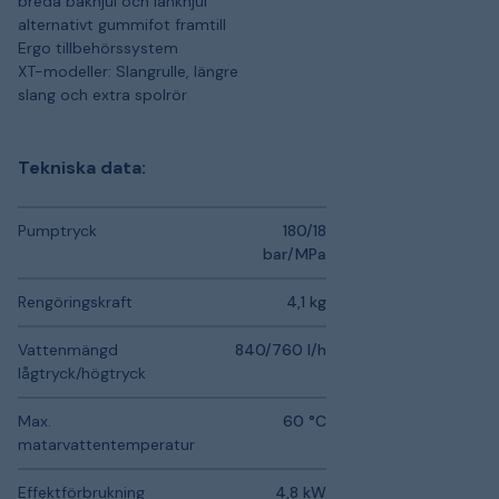
breda bakhjul och länkhjul
alternativt gummifot framtill
Ergo tillbehörssystem
XT-modeller: Slangrulle, längre
slang och extra spolrör
Tekniska data:
Pumptryck
180/18
bar/MPa
Rengöringskraft
4,1 kg
Vattenmängd
840/760 l/h
lågtryck/högtryck
Max.
60 °C
matarvattentemperatur
Effektförbrukning
4,8 kW