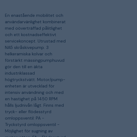
En enastående mobilitet och
användarvänlighet kombinerat
med oöverträffad pålitlighet
och ett kostnadseffektivt
servicekoncept. Utrustad med
NA5 skråskivepump. 3
helkeramiska kolvar och
förstärkt mässingpumphuvud
gör den till en äkta
industriklassad
högtryckstvätt. Motor/pump-
enheten är utvecklad för
intensiv användning och med
en hastighet på 1450 RPM
hålls ljudnivån lågt. Finns med
tryck- eller flödesstyrd
omloppsventil: PA -
Tryckstyrd omloppsventil -
Möjlighet för sugning av