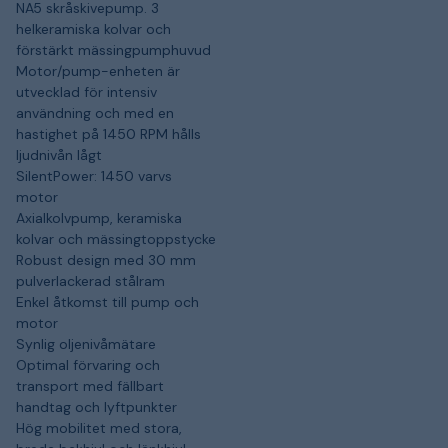
NA5 skråskivepump. 3
helkeramiska kolvar och
förstärkt mässingpumphuvud
Motor/pump-enheten är
utvecklad för intensiv
användning och med en
hastighet på 1450 RPM hålls
ljudnivån lågt
SilentPower: 1450 varvs
motor
Axialkolvpump, keramiska
kolvar och mässingtoppstycke
Robust design med 30 mm
pulverlackerad stålram
Enkel åtkomst till pump och
motor
Synlig oljenivåmätare
Optimal förvaring och
transport med fällbart
handtag och lyftpunkter
Hög mobilitet med stora,