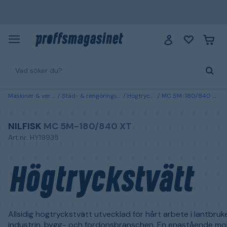
Maskiner & verktyg
Städ- & rengöringsmaskiner
Högtryckstvättar
MC 5M-180/840 XT Nilfisk Högtryckstvätt
NILFISK
MC 5M-180/840 XT
Art.nr: HY19938
Högtryckstvätt
Allsidig högtryckstvätt utvecklad för hårt arbete i lantbruk
industrin, bygg- och fordonsbranschen. En enastående mob