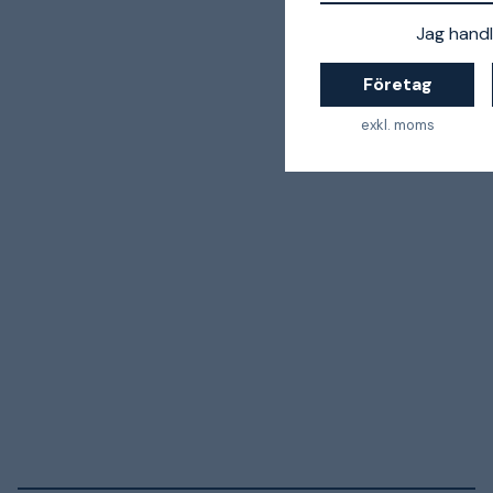
Jag handl
Företag
exkl. moms