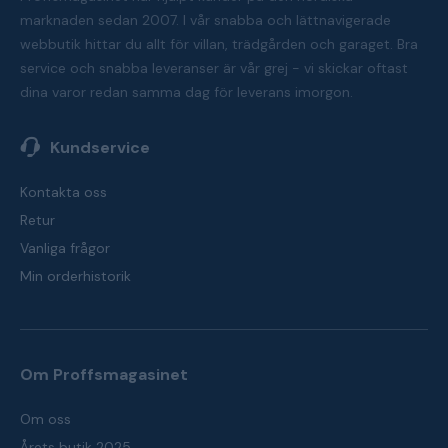
marknaden sedan 2007. I vår snabba och lättnavigerade
webbutik hittar du allt för villan, trädgården och garaget. Bra
service och snabba leveranser är vår grej - vi skickar oftast
dina varor redan samma dag för leverans imorgon.
Kundservice
Kontakta oss
Retur
Vanliga frågor
Min orderhistorik
Om Proffsmagasinet
Om oss
Årets butik 2025