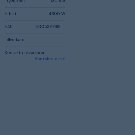
Tryck, max.
180 bar
Effekt
4800 W
EAN
4005337188724
Tillverkare
Kontakta tillverkaren
Kontakta oss för mer information