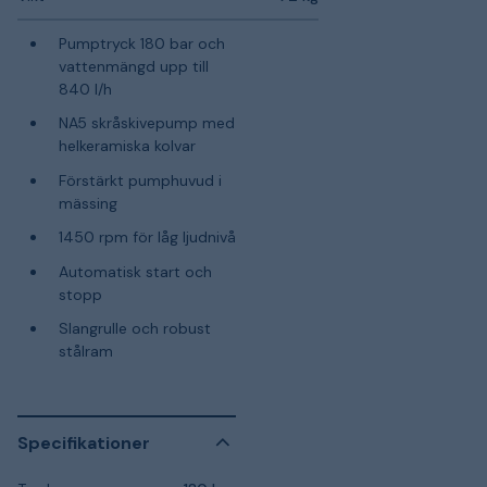
Pumptryck 180 bar och
vattenmängd upp till
840 l/h
NA5 skråskivepump med
helkeramiska kolvar
Förstärkt pumphuvud i
mässing
1450 rpm för låg ljudnivå
Automatisk start och
stopp
Slangrulle och robust
stålram
Specifikationer