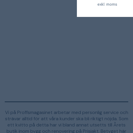
exkl. moms
Vi på Proffsmagasinet arbetar med personlig service och
strävar alltid för att våra kunder ska bli riktigt nöjda. Som
ett kvitto på detta har vi bland annat utsetts till Årets
butik inom bygg och renovering på Prisjakt. Betyget här