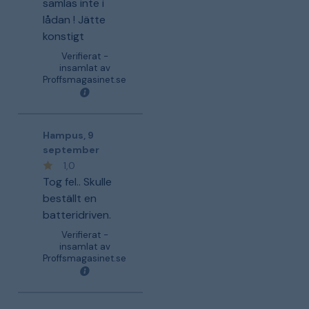
samlas inte i
lådan ! Jätte
konstigt
Verifierat -
insamlat av
Proffsmagasinet.se
Hampus
,
9
september
1,0
Tog fel.. Skulle
beställt en
batteridriven.
Verifierat -
insamlat av
Proffsmagasinet.se