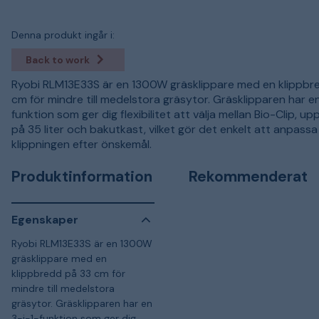
Denna produkt ingår i:
Back to work
Ryobi RLM13E33S är en 1300W gräsklippare med en klippbr
cm för mindre till medelstora gräsytor. Gräsklipparen har en
funktion som ger dig flexibilitet att välja mellan Bio-Clip, u
på 35 liter och bakutkast, vilket gör det enkelt att anpassa
klippningen efter önskemål.
Produktinformation
Rekommenderat
Egenskaper
Ryobi RLM13E33S är en 1300W
gräsklippare med en
klippbredd på 33 cm för
mindre till medelstora
gräsytor. Gräsklipparen har en
3-i-1-funktion som ger dig