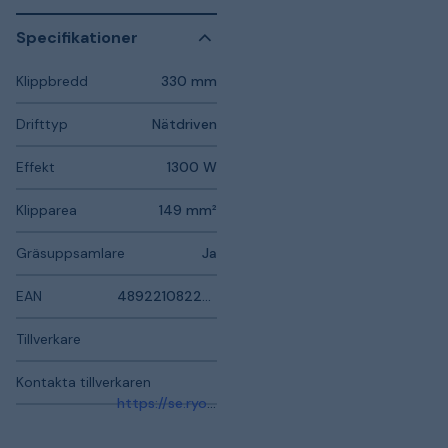
Specifikationer
Klippbredd
330 mm
Drifttyp
Nätdriven
Effekt
1300 W
Klipparea
149 mm²
Gräsuppsamlare
Ja
EAN
4892210822581
Tillverkare
Kontakta tillverkaren
https://se.ryobitools.eu/meny/service-support/kontakta-oss/kontakta-oss/