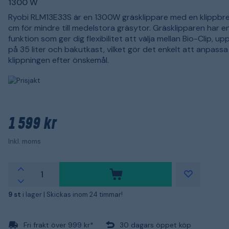
1300 W
Ryobi RLM13E33S är en 1300W gräsklippare med en klippbr
cm för mindre till medelstora gräsytor. Gräsklipparen har en
funktion som ger dig flexibilitet att välja mellan Bio-Clip, u
på 35 liter och bakutkast, vilket gör det enkelt att anpassa
klippningen efter önskemål.
1 599 kr
Inkl. moms
9 st
i lager |
Skickas inom 24 timmar!
Fri frakt över 999 kr*
30 dagars öppet köp