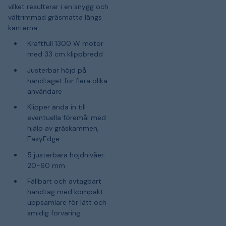
vilket resulterar i en snygg och
vältrimmad gräsmatta längs
kanterna.
Kraftfull 1300 W motor
med 33 cm klippbredd
Justerbar höjd på
handtaget för flera olika
användare
Klipper ända in till
eventuella föremål med
hjälp av gräskammen,
EasyEdge
5 justerbara höjdnivåer:
20-60 mm
Fällbart och avtagbart
handtag med kompakt
uppsamlare för lätt och
smidig förvaring