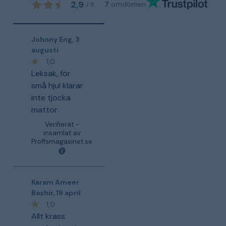
2,9
7
omdömen
/
5
Johnny Eng
,
3
augusti
1,0
Leksak, för
små hjul klarar
inte tjocka
mattor
Verifierat -
insamlat av
Proffsmagasinet.se
Karam Ameer
Bashir
,
19 april
1,0
Allt krass