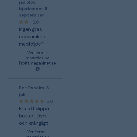
jan olov
björkander
,
9
september
2,0
Ingen gräs
uppsamlare
medföljde?
Verifierat -
insamlat av
Proffsmagasinet.se
Per Oxholm
,
3
juli
5,0
Bra att slippa
batteri. Dyrt
och krångligt
Verifierat -