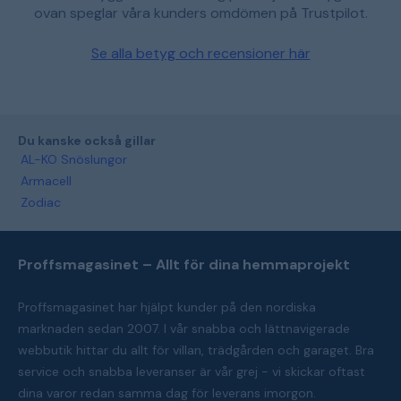
ovan speglar våra kunders omdömen på Trustpilot.
Se alla betyg och recensioner här
Du kanske också gillar
AL-KO Snöslungor
Armacell
Zodiac
Proffsmagasinet – Allt för dina hemmaprojekt
Proffsmagasinet har hjälpt kunder på den nordiska
marknaden sedan 2007. I vår snabba och lättnavigerade
webbutik hittar du allt för villan, trädgården och garaget. Bra
service och snabba leveranser är vår grej - vi skickar oftast
dina varor redan samma dag för leverans imorgon.