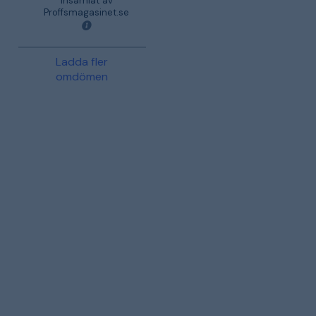
insamlat av
Proffsmagasinet.se
Ladda fler
omdömen