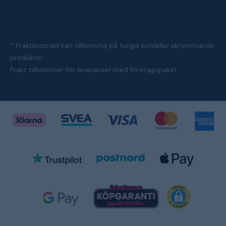
* Fraktkostnad kan tillkomma på tunga och/eller skrymmande
produkter
Frakt tillkommer för leveranser med företagspaket