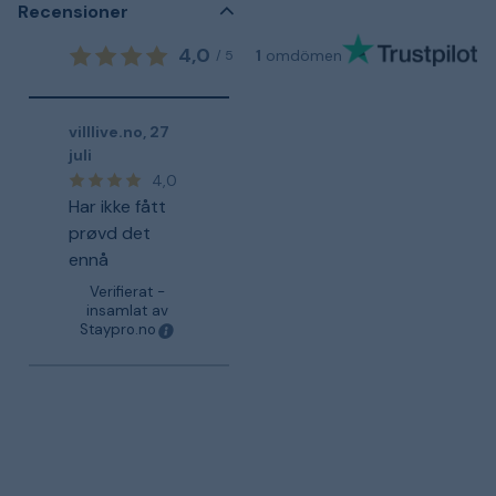
Recensioner
4,0
1
omdömen
/
5
villlive.no
,
27
juli
4,0
Har ikke fått
prøvd det
ennå
Verifierat -
insamlat av
Staypro.no