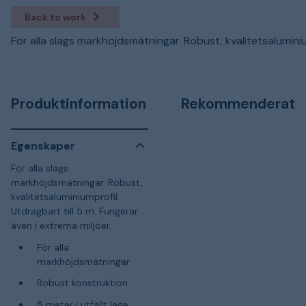
Back to work
För alla slags markhöjdsmätningar. Robust, kvalitetsaluminiu
Produktinformation
Rekommenderat
Egenskaper
För alla slags
markhöjdsmätningar. Robust,
kvalitetsaluminiumprofil.
Utdragbart till 5 m. Fungerar
även i extrema miljöer.
För alla
markhöjdsmätningar
Robust konstruktion
5 meter i utfällt läge