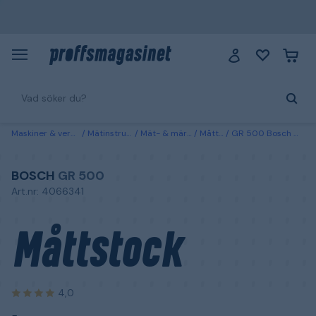
Maskiner & verktyg
Mätinstrument
Mät- & märkverktyg
Måttstockar
GR 500 Bosch Måttstock 5 m 601094600
BOSCH
GR 500
Art.nr: 4066341
Måttstock
4,0