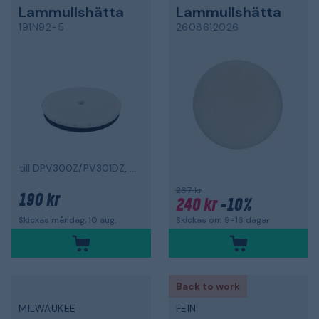
Lammullshätta
Lammullshätta
191N92-5
2608612026
till DPV300Z/PV301DZ, 80 mm
267 kr
190 kr
240 kr
-10%
Skickas om 9-16 dagar
Skickas måndag, 10 aug.
Back to work
MILWAUKEE
FEIN