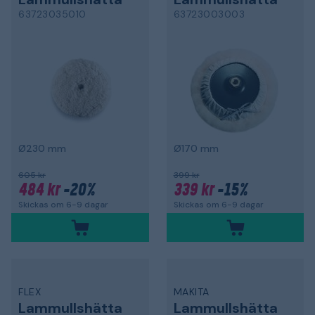
63723035010
63723003003
Ø230 mm
Ø170 mm
605 kr
399 kr
484 kr
-20%
339 kr
-15%
Skickas om 6-9 dagar
Skickas om 6-9 dagar
FLEX
MAKITA
Lammullshätta
Lammullshätta