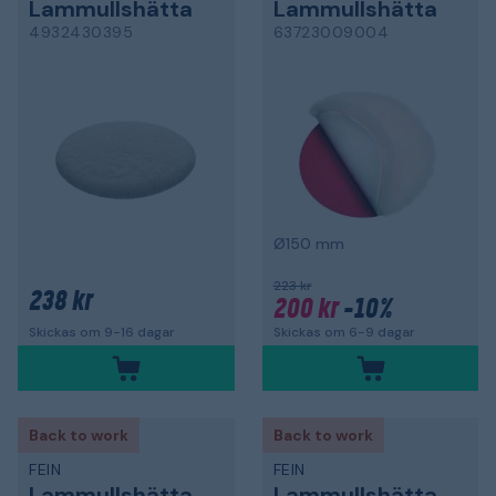
Lammullshätta
Lammullshätta
4932430395
63723009004
Ø150 mm
223 kr
238 kr
200 kr
-10%
Skickas om 6-9 dagar
Skickas om 9-16 dagar
Back to work
Back to work
FEIN
FEIN
Lammullshätta
Lammullshätta