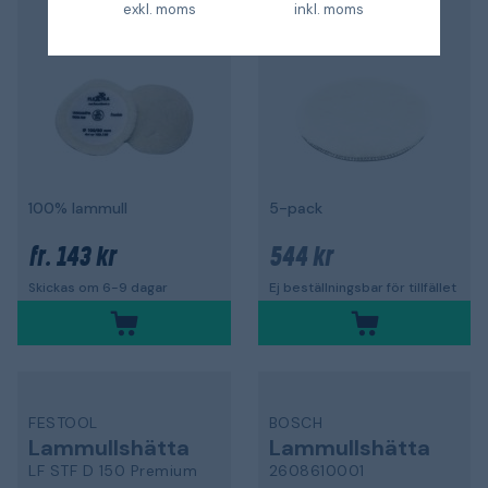
exkl. moms
inkl. moms
100% lammull
5-pack
143 kr
544 kr
fr.
Skickas om 6-9 dagar
Ej beställningsbar för tillfället
FESTOOL
BOSCH
Lammullshätta
Lammullshätta
LF STF D 150 Premium
2608610001