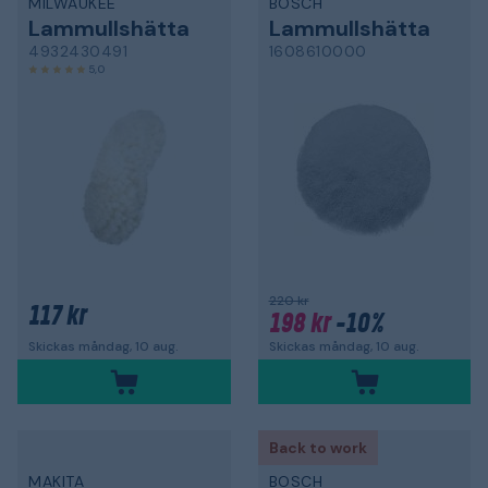
MILWAUKEE
BOSCH
Lammullshätta
Lammullshätta
4932430491
1608610000
5,0
220 kr
117 kr
198 kr
-10%
Skickas måndag, 10 aug.
Skickas måndag, 10 aug.
Back to work
MAKITA
BOSCH