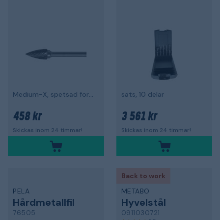
Medium-X, spetsad form
sats, 10 delar
458 kr
3 561 kr
Skickas inom 24 timmar!
Skickas inom 24 timmar!
Back to work
PELA
METABO
Hårdmetallfil
Hyvelstål
76505
0911030721