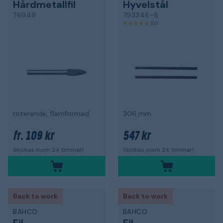
Hårdmetallfil
Hyvelstål
76949
793346-8
5,0
roterande, flamformad
306 mm
109 kr
547 kr
fr.
Skickas inom 24 timmar!
Skickas inom 24 timmar!
Back to work
Back to work
BAHCO
BAHCO