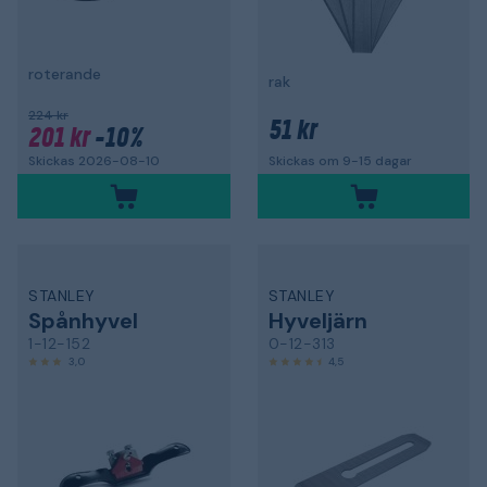
roterande
rak
224 kr
51 kr
201 kr
-10%
Skickas 2026-08-10
Skickas om 9-15 dagar
STANLEY
STANLEY
Spånhyvel
Hyveljärn
1-12-152
0-12-313
3,0
4,5