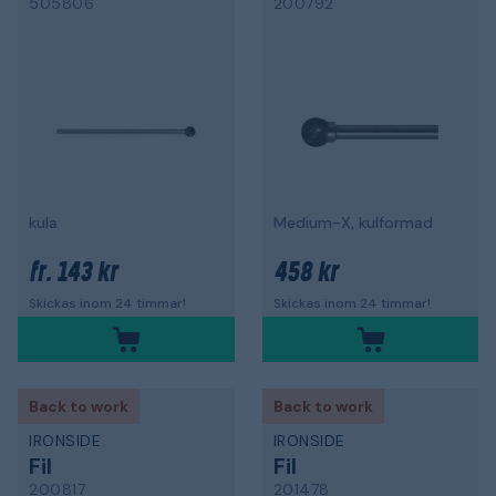
505806
200792
kula
Medium-X, kulformad
143 kr
458 kr
fr.
Skickas inom 24 timmar!
Skickas inom 24 timmar!
Back to work
Back to work
IRONSIDE
IRONSIDE
Fil
Fil
200817
201478