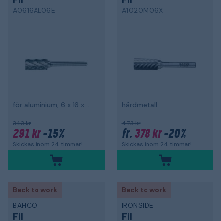
Fil
Fil
A0616AL06E
A1020M06X
för aluminium, 6 x 16 x 51 mm
hårdmetall
343 kr
473 kr
291 kr
-15%
378 kr
-20%
fr.
Skickas inom 24 timmar!
Skickas inom 24 timmar!
Back to work
Back to work
BAHCO
IRONSIDE
Fil
Fil