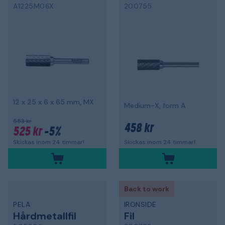
A1225M06X
200755
12 x 25 x 6 x 65 mm, MX
Medium-X, form A
553 kr
458 kr
525 kr
-5%
Skickas inom 24 timmar!
Skickas inom 24 timmar!
Back to work
PELA
IRONSIDE
Hårdmetallfil
Fil