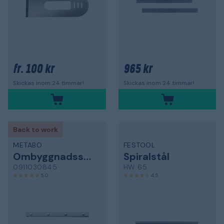
100 kr
965 kr
fr.
Skickas inom 24 timmar!
Skickas inom 24 timmar!
Back to work
METABO
FESTOOL
Ombyggnadssats
Spiralstål
0911030845
HW 65
5,0
4,5