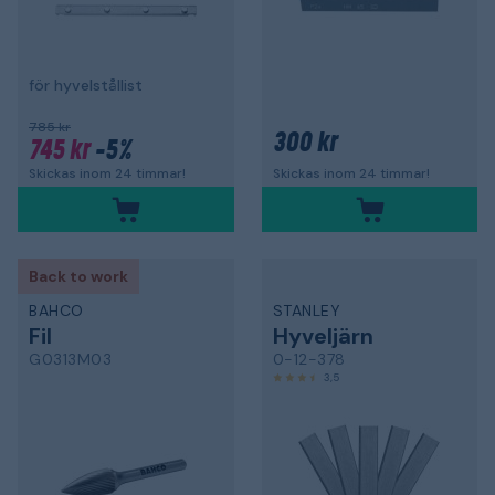
för hyvelstållist
785 kr
300 kr
745 kr
-5%
Skickas inom 24 timmar!
Skickas inom 24 timmar!
Back to work
BAHCO
STANLEY
Fil
Hyveljärn
G0313M03
0-12-378
3,5