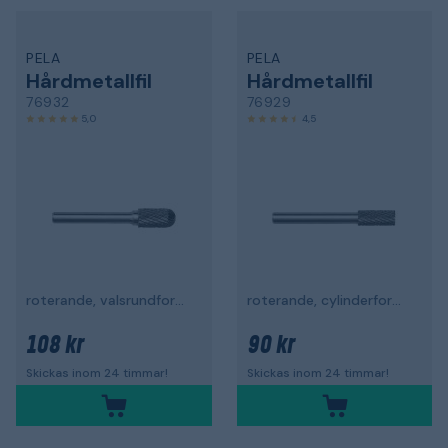
PELA
PELA
Hårdmetallfil
Hårdmetallfil
76932
76929
5,0
4,5
roterande, valsrundformad
roterande, cylinderform med tandning
108 kr
90 kr
Skickas inom 24 timmar!
Skickas inom 24 timmar!