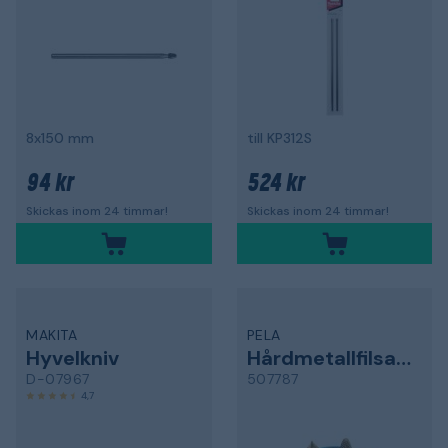
8x150 mm
till KP312S
94 kr
524 kr
Skickas inom 24 timmar!
Skickas inom 24 timmar!
MAKITA
PELA
Hyvelkniv
Hårdmetallfilsats
D-07967
507787
4,7