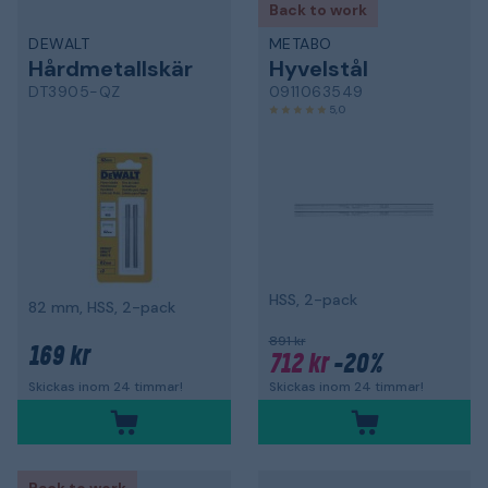
Back to work
DEWALT
METABO
Hårdmetallskär
Hyvelstål
DT3905-QZ
0911063549
5,0
HSS, 2-pack
82 mm, HSS, 2-pack
891 kr
169 kr
712 kr
-20%
Skickas inom 24 timmar!
Skickas inom 24 timmar!