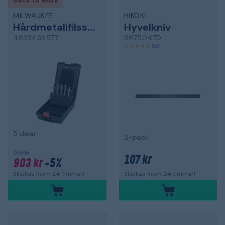
Back to work
MILWAUKEE
HIKOKI
Hårdmetallfilssats
Hyvelkniv
4932493577
66750470
5,0
5 delar
2-pack
951 kr
107 kr
903 kr
-5%
Skickas inom 24 timmar!
Skickas inom 24 timmar!