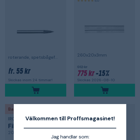
5,0
260x20x3mm
roterande, spetsbågeformad
912 kr
55 kr
fr.
775 kr
-15%
Skickas 2026-08-10
Skickas inom 24 timmar!
Back to work
Back to work
Välkommen till Proffsmagasinet!
IRONSIDE
IRONSIDE
Fil
Fil
200751
200759
Jag handlar som: