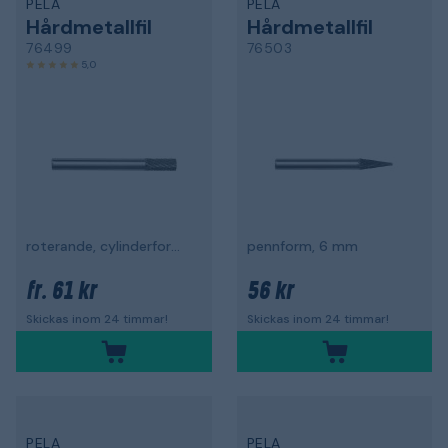
PELA
PELA
Hårdmetallfil
Hårdmetallfil
76499
76503
5,0
roterande, cylinderformad
pennform, 6 mm
61 kr
56 kr
fr.
Skickas inom 24 timmar!
Skickas inom 24 timmar!
PELA
PELA