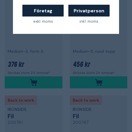
Företag
Privatperson
exkl. moms
inkl. moms
Medium-S, form A
Medium-S, rund topp
376 kr
456 kr
Skickas inom 24 timmar!
Skickas inom 24 timmar!
Back to work
Back to work
IRONSIDE
IRONSIDE
Fil
Fil
200761
200767