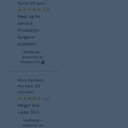
Kjetil
,
26 april
5,0
Rask og fin
service .
Produktet
fungerer
suverent
Verifierat -
insamlat av
Staypro.no
Arve Reidem
Service
,
26
oktober
5,0
Meget bra.
Lader fort.
Verifierat -
insamlat av