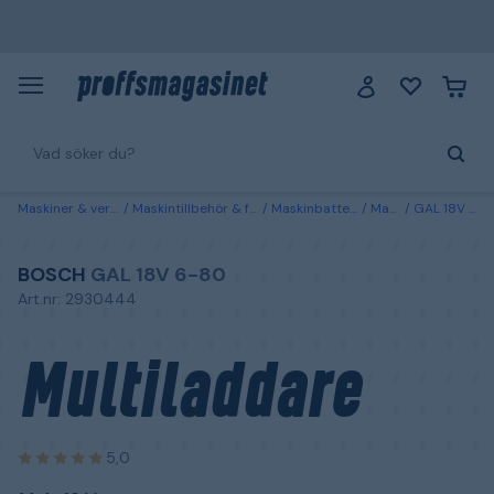
Maskiner & verktyg
Maskintillbehör & förbrukning
Maskinbatterier & laddare
Maskinladdare
GAL 18V 6-80 Bosch Multiladdare 14,4–18 V
BOSCH
GAL 18V 6-80
Art.nr: 2930444
Multiladdare
5,0