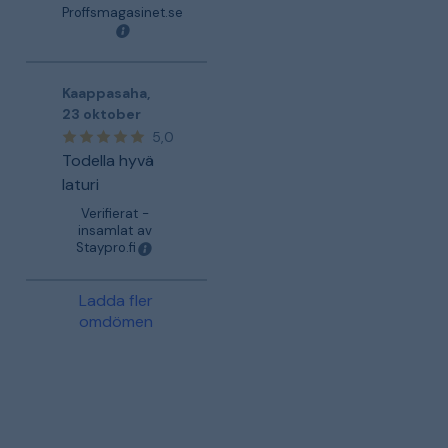
Proffsmagasinet.se
Kaappasaha
,
23 oktober
5,0
Todella hyvä
laturi
Verifierat -
insamlat av
Staypro.fi
Ladda fler
omdömen