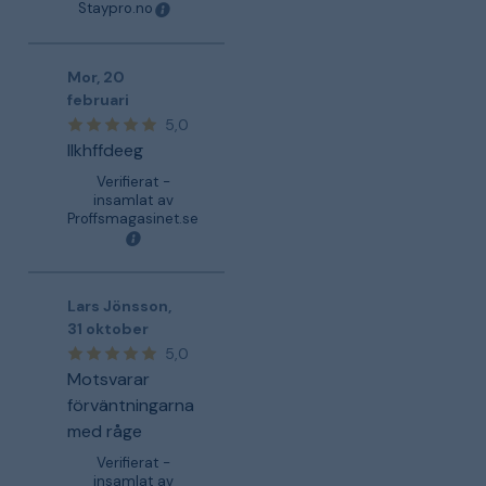
Staypro.no
Mor
,
20
februari
5,0
Ilkhffdeeg
Verifierat -
insamlat av
Proffsmagasinet.se
Lars Jönsson
,
31 oktober
5,0
Motsvarar
förväntningarna
med råge
Verifierat -
insamlat av