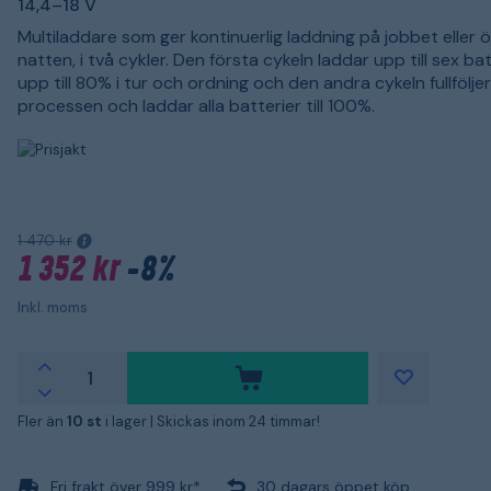
14,4–18 V
Multiladdare som ger kontinuerlig laddning på jobbet eller 
natten, i två cykler. Den första cykeln laddar upp till sex bat
upp till 80% i tur och ordning och den andra cykeln fullfölje
processen och laddar alla batterier till 100%.
1 470 kr
1 352 kr
-8%
Inkl. moms
Fler än
10 st
i lager |
Skickas inom 24 timmar!
Fri frakt över 999 kr*
30 dagars öppet köp