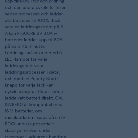
upp till 80% i tur och ordning
och den andra cykeln fullföljer
sedan processen och laddar
alla batterier till 100%. Tack
vare en laddningsström på 8
A kan ProCORE18V 8.0Ah-
batterier laddas upp till 80%
på bara 42 minuter.
Laddningsindikatorer med 5
LED-lampor för varje
laddningsfack visar
laddningsprocessen i detalj
och med en Priority Start-
knapp för varje fack kan
cykeln avbrytas för att börja
ladda valt batteri direkt. GAL
18V6-80 är kompatibel med
18 V-batterier, om
multiladdaren fixeras på en L-
BOXX undviks potentiellt
skadliga rörelser under
transport. Laddarens handtag