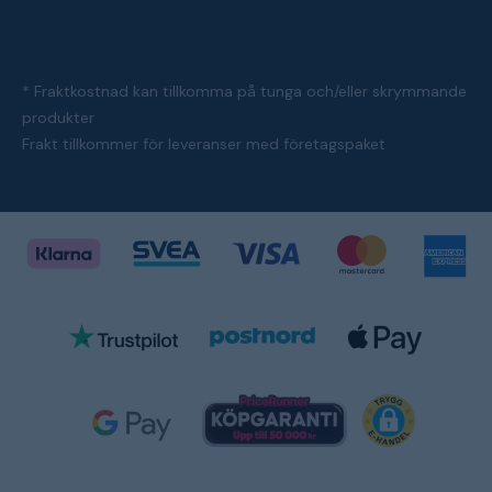
* Fraktkostnad kan tillkomma på tunga och/eller skrymmande
produkter
Frakt tillkommer för leveranser med företagspaket