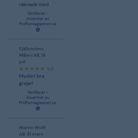
räknade med
Verifierat -
insamlat av
Proffsmagasinet.se
Fjällströms
Måleri AB
,
18
juli
5,0
Mycket bra
grejer!
Verifierat -
insamlat av
Proffsmagasinet.se
Martin Wolff
AB
,
31 mars