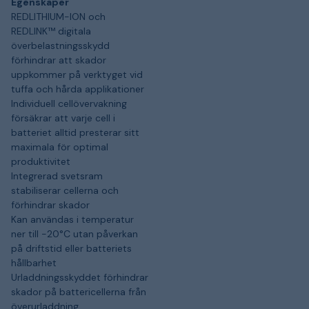
Egenskaper
REDLITHIUM-ION och
REDLINK™ digitala
överbelastningsskydd
förhindrar att skador
uppkommer på verktyget vid
tuffa och hårda applikationer
Individuell cellövervakning
försäkrar att varje cell i
batteriet alltid presterar sitt
maximala för optimal
produktivitet
Integrerad svetsram
stabiliserar cellerna och
förhindrar skador
Kan användas i temperatur
ner till -20°C utan påverkan
på driftstid eller batteriets
hållbarhet
Urladdningsskyddet förhindrar
skador på battericellerna från
överurladdning