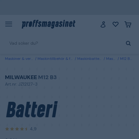
Maskiner & verktyg
Maskintillbehör & förbrukning
Maskinbatterier & laddare
Maskinbatterier
M12 B3 Milwaukee Batteri 3,0Ah
MILWAUKEE
M12 B3
Art.nr: JZ12127-3
Batteri
4,9