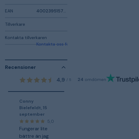
EAN
4002395157969
Tillverkare
Kontakta tillverkaren
Kontakta oss för mer information
Recensioner
4,9
24
omdömen
/
5
Conny
Bielefeldt
,
15
september
5,0
Fungerar lite
bättre än jag