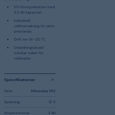
12V litiumjonbatteri med
3,0 Ah kapacitet
Individuell
cellövervakning för jämn
prestanda
Drift ner till -20 °C
Urladdningsskydd
minskar risken för
cellskador
Specifikationer
Serie
Milwaukee M12
Spänning
12 V
Amperetimmar
3 Ah