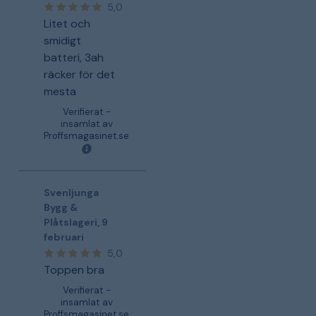
5,0
Litet och
smidigt
batteri, 3ah
räcker för det
mesta
Verifierat -
insamlat av
Proffsmagasinet.se
Svenljunga
Bygg &
Plåtslageri
,
9
februari
5,0
Toppen bra
Verifierat -
insamlat av
Proffsmagasinet.se