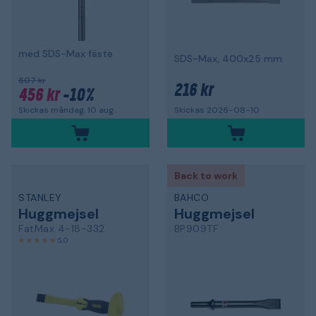
med SDS-Max fäste
SDS-Max, 400x25 mm
507 kr
216 kr
456 kr
-10%
Skickas måndag, 10 aug.
Skickas 2026-08-10
Back to work
STANLEY
BAHCO
Huggmejsel
Huggmejsel
FatMax 4-18-332
BP909TF
5,0