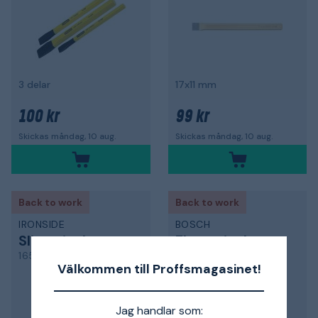
3 delar
17x11 mm
100 kr
99 kr
Skickas måndag, 10 aug.
Skickas måndag, 10 aug.
Back to work
Back to work
IRONSIDE
BOSCH
Slitmejsel
Flatmejsel
165121
2608690144
Välkommen till Proffsmagasinet!
Jag handlar som: