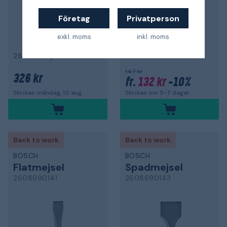
Företag
Privatperson
exkl. moms
inkl. moms
med SDS-Plusfäste
26 mm, böjd
147 kr
326 kr
132 kr
-10%
fr.
Skickas om 5-7 dagar
Skickas måndag, 10 aug.
Back to work
Back to work
BOSCH
BOSCH
Flatmejsel
Spadmejsel
2608690141
2608690143