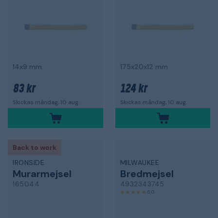
14x9 mm
175x20x12 mm
83 kr
124 kr
Skickas måndag, 10 aug.
Skickas måndag, 10 aug.
Back to work
IRONSIDE
MILWAUKEE
Murarmejsel
Bredmejsel
165044
4932343745
5,0