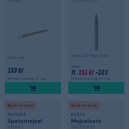
165180
2608690142
med SDS-Max fäste
240 mm
168 kr
153 kr
151 kr
-10%
fr.
Skickas måndag, 10 aug.
Skickas måndag, 10 aug.
Back to work
Back to work
IRONSIDE
BOSCH
Spetsmejsel
Mejselsats
100645
2607019159