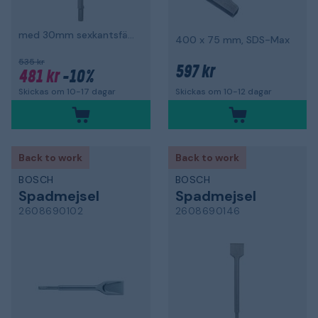
med 30mm sexkantsfäste
400 x 75 mm, SDS-Max
535 kr
597 kr
481 kr
-10%
Skickas om 10-17 dagar
Skickas om 10-12 dagar
Back to work
Back to work
BOSCH
BOSCH
Spadmejsel
Spadmejsel
2608690102
2608690146