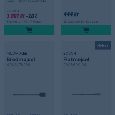
med 30mm sexkantsfäste
2 008 kr
444 kr
1 807 kr
-10%
Skickas om 10-17 dagar
Skickas om 10-12 dagar
Nyhet
MILWAUKEE
BOSCH
Bredmejsel
Flatmejsel
4932478268
2608690124