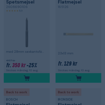
Spetsmejsel
Flatmejsel
2608690106
165126
5,0
med 28mm sexkantsfäste
23x13 mm
467 kr
129 kr
fr.
350 kr
-25%
fr.
Skickas måndag, 10 aug.
Skickas måndag, 10 aug.
Back to work
Back to work
BOSCH
IRONSIDE
Flatmejsel
Flatmejsel