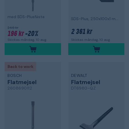
med SDS-Plusfäste
SDS-Plus, 250x100x1 mm
246 kr
2 361 kr
196 kr
-20%
Skickas måndag, 10 aug.
Skickas måndag, 10 aug.
Back to work
BOSCH
DEWALT
Flatmejsel
Flatmejsel
2608690112
DT6980-QZ