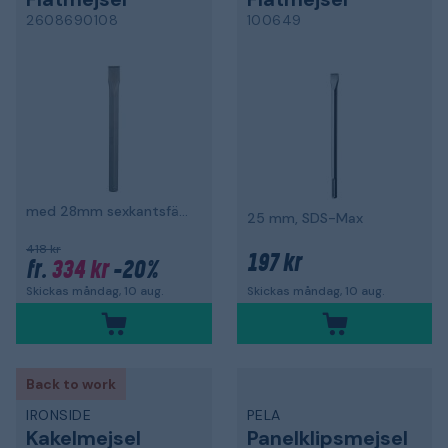
2608690108
100649
med 28mm sexkantsfäste
25 mm, SDS-Max
418 kr
197 kr
334 kr
-20%
fr.
Skickas måndag, 10 aug.
Skickas måndag, 10 aug.
Back to work
IRONSIDE
PELA
Kakelmejsel
Panelklipsmejsel