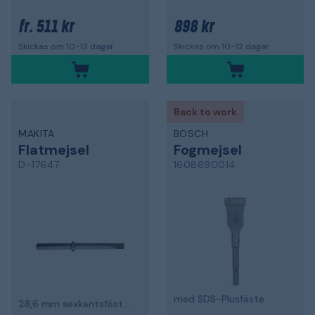
511 kr
898 kr
fr.
Skickas om 10-12 dagar
Skickas om 10-12 dagar
Back to work
MAKITA
BOSCH
Flatmejsel
Fogmejsel
D-17647
1608690014
med SDS-Plusfäste
28,6 mm sexkantsfäste, 28x410 mm