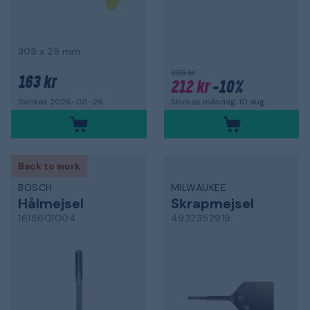
305 x 25 mm
236 kr
163 kr
212 kr
-10%
Skickas måndag, 10 aug.
Skickas 2026-08-26
Back to work
BOSCH
MILWAUKEE
Hålmejsel
Skrapmejsel
1618601004
4932352919