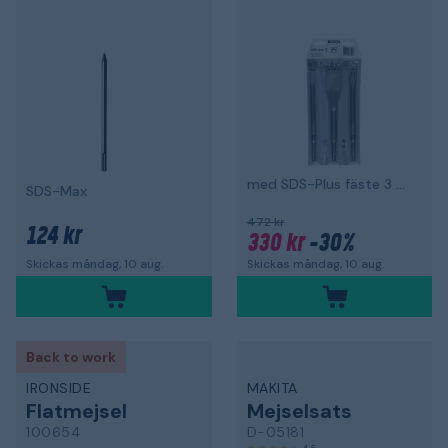
med SDS-Plus fäste 3 delar
SDS-Max
472 kr
124 kr
330 kr
-30%
Skickas måndag, 10 aug.
Skickas måndag, 10 aug.
Back to work
IRONSIDE
MAKITA
Flatmejsel
Mejselsats
100654
D-05181