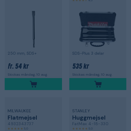
4,5
250 mm, SDS+
SDS-Plus 3 delar
54 kr
535 kr
fr.
Skickas måndag, 10 aug.
Skickas måndag, 10 aug.
MILWAUKEE
STANLEY
Flatmejsel
Huggmejsel
4932343737
FatMax 4-18-330
5,0
5,0