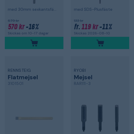
med 30mm sexkantsfäste
med SDS-Plusfäste
679 kr
133 kr
570 kr
-16%
119 kr
-11%
fr.
Skickas om 10-17 dagar
Skickas 2026-08-10
RENNSTEIG
RYOBI
Flatmejsel
Mejsel
3101501
RAR111-3