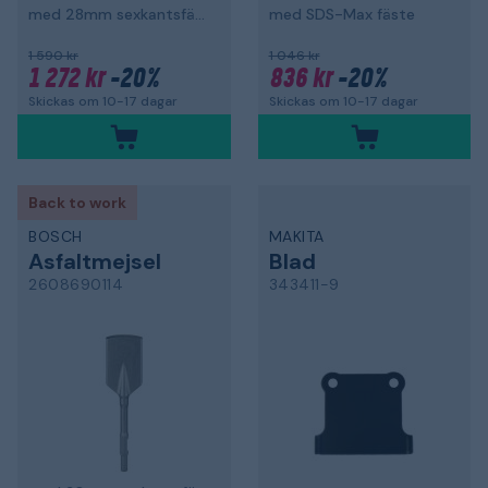
med 28mm sexkantsfäste
med SDS-Max fäste
1 590 kr
1 046 kr
1 272 kr
-20%
836 kr
-20%
Skickas om 10-17 dagar
Skickas om 10-17 dagar
Back to work
BOSCH
MAKITA
Asfaltmejsel
Blad
2608690114
343411-9