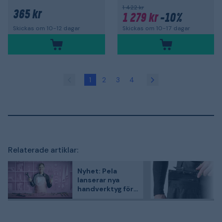
1 422 kr
365 kr
1 279 kr
-10%
Skickas om 10-17 dagar
Skickas om 10-12 dagar
1
2
3
4
Relaterade artiklar:
Nyhet: Pela
lanserar nya
handverktyg för
garage och
verkstad