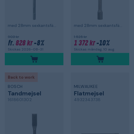
med 28mm sexkantsfäste
med 28mm sexkantsfäste
903 kr
1 525 kr
828 kr
-8%
1 372 kr
-10%
fr.
Skickas 2026-08-31
Skickas måndag, 10 aug.
Back to work
BOSCH
MILWAUKEE
Tandmejsel
Flatmejsel
1618601302
4932343738