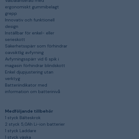
Välbalanserad med
ergonomiskt gummibelagt
grepp
Innovativ och funktionell
design
Inställbar för enkel- eller
serieskott
Säkerhetsspärr som förhindrar
oavsiktlig avfyrning
Avfyrningsspärr vid 6 spik i
magasin förhindrar blindskott
Enkel djupjustering utan
verktyg
Batteriindikator med
information om batterinivå
Medföljande tillbehör
1 styck Bälteskrok
2 styck 5,0Ah Li-ion batterier
1 styck Laddare
1 styck väska