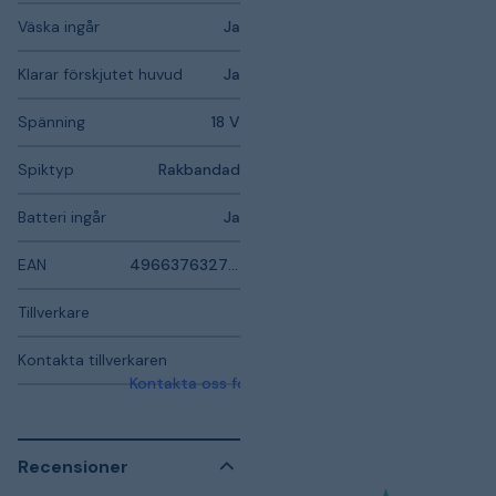
Väska ingår
Ja
Klarar förskjutet huvud
Ja
Spänning
18 V
Spiktyp
Rakbandad
Batteri ingår
Ja
EAN
4966376327805
Tillverkare
Kontakta tillverkaren
Kontakta oss för mer information
Recensioner