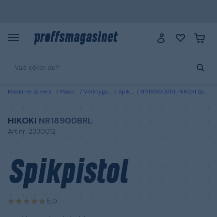
Maskiner & verktyg
Maskiner
Verktygspistoler
Spikpistoler
NR1890DBRL HiKOKI Spikpistol med batteri och laddare
HIKOKI
NR1890DBRL
Art.nr: 2330012
Spikpistol
5,0