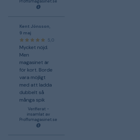
Proffsmagasinet.se
Kent Jönsson
,
9 maj
5,0
Mycket nöjd.
Men
magasinet är
för kort. Borde
vara möjligt
med att ladda
dubbelt så
många spik
Verifierat -
insamlat av
Proffsmagasinet.se