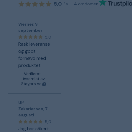
5,0
4
omdömen
/
5
Werner
,
9
september
5,0
Rask leveranse
og godt
fornøyd med
produktet
Verifierat -
insamlat av
Staypro.no
Ulf
Zakariasson
,
7
augusti
5,0
Jag har säkert