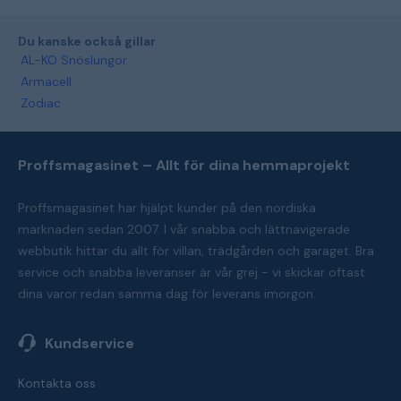
Du kanske också gillar
AL-KO Snöslungor
Armacell
Zodiac
Proffsmagasinet – Allt för dina hemmaprojekt
Proffsmagasinet har hjälpt kunder på den nordiska
marknaden sedan 2007. I vår snabba och lättnavigerade
webbutik hittar du allt för villan, trädgården och garaget. Bra
service och snabba leveranser är vår grej - vi skickar oftast
dina varor redan samma dag för leverans imorgon.
Kundservice
Kontakta oss