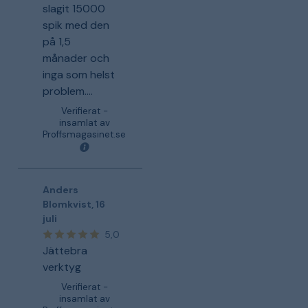
slagit 15000
spik med den
på 1,5
månader och
inga som helst
problem....
Verifierat -
insamlat av
Proffsmagasinet.se
Anders
Blomkvist
,
16
juli
5,0
Jättebra
verktyg
Verifierat -
insamlat av