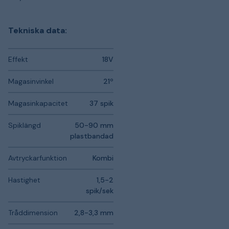
Tekniska data:
Effekt
18V
Magasinvinkel
21º
Magasinkapacitet
37 spik
Spiklängd
50-90 mm
plastbandad
Avtryckarfunktion
Kombi
Hastighet
1,5-2
spik/sek
Tråddimension
2,8-3,3 mm