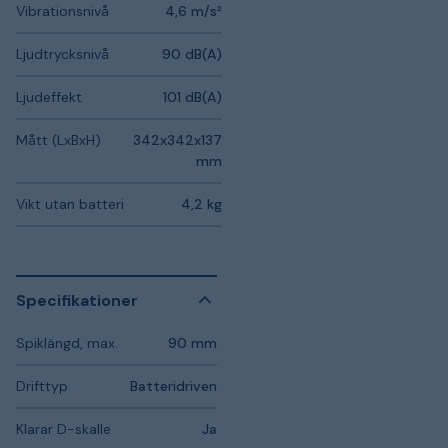
Vibrationsnivå
4,6 m/s²
Ljudtrycksnivå
90 dB(A)
Ljudeffekt
101 dB(A)
Mått (LxBxH)
342x342x137
mm
Vikt utan batteri
4,2 kg
Specifikationer
Spiklängd, max.
90 mm
Drifttyp
Batteridriven
Klarar D-skalle
Ja