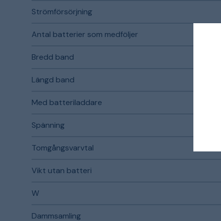
Strömförsörjning
Antal batterier som medföljer
Bredd band
Längd band
Med batteriladdare
Spänning
Tomgångsvarvtal
Vikt utan batteri
W
Dammsamling