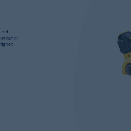
t och
hastighet
tighet