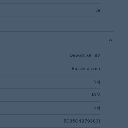
Ja
Dewalt XR 18V
Batteridriven
Nej
18 V
Nej
5035048793831