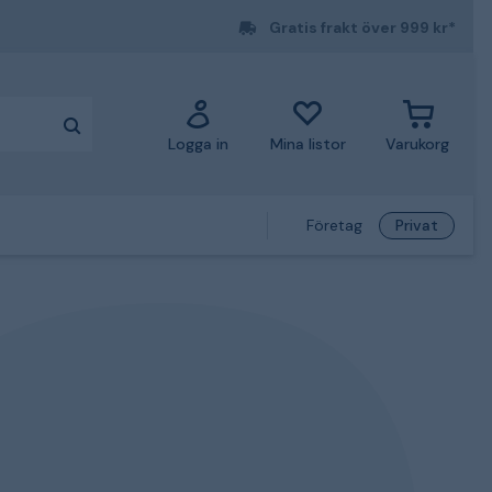
Gratis frakt över 999 kr*
Logga in
Mina listor
Varukorg
Företag
Privat