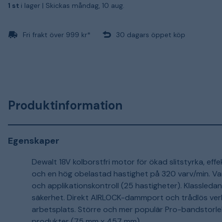
1 st
i lager |
Skickas måndag, 10 aug.
Fri frakt över 999 kr*
30 dagars öppet köp
Produktinformation
Egenskaper
Dewalt 18V kolborstfri motor för ökad slitstyrka, effe
och en hög obelastad hastighet på 320 varv/min. Va
och applikationskontroll (25 hastigheter). Klassle
säkerhet. Direkt AIRLOCK-dammport och trådlös verk
arbetsplats. Större och mer populär Pro-bandstorl
produkter (75 mm x 457 mm).