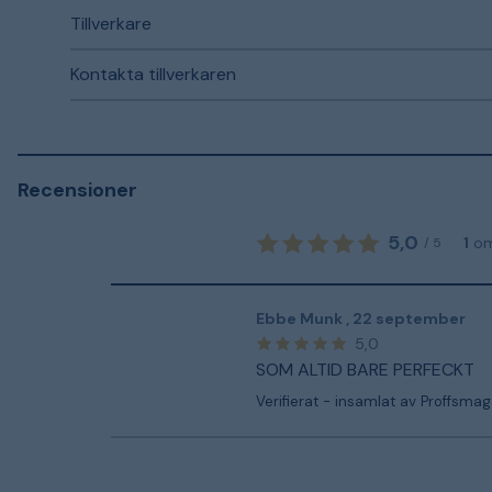
Tillverkare
Kontakta tillverkaren
Recensioner
5,0
1
o
/
5
Ebbe Munk
,
22 september
5,0
SOM ALTID BARE PERFECKT
Verifierat - insamlat av Proffsmag