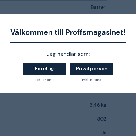
Batteri
0
Välkommen till Proffsmagasinet!
75 mm
533 mm
Jag handlar som:
Nej
Företag
Privatperson
18 V
exkl. moms
inkl. moms
198-320 1/min (RPM)
3.46 kg
802
Ja