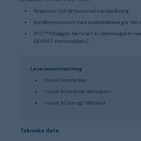
Responsiv och lättjusterad bandspårning
Bandbytessystem med snabbklämma gör det möj
WTC™ Möjliggör fjärrstart av dammsugaren när
DEWALT stoftavskiljare)
Leveransomfattning
1 styck Dammpåse
1 styck Roterande dammport
1 styck 80 kornigt Slipband
Tekniska data