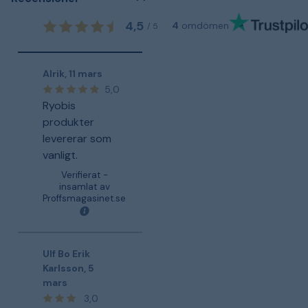
4,5
4
omdömen
/
5
Alrik
,
11 mars
5,0
Ryobis
produkter
levererar som
vanligt.
Verifierat -
insamlat av
Proffsmagasinet.se
Ulf Bo Erik
Karlsson
,
5
mars
3,0