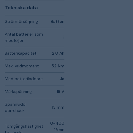
Tekniska data
Strömförsörjning
Batteri
Antal batterier som
1
medföljer
Batterikapacitet
2.0 Ah
Max. vridmoment
52 Nm
Med batteriladdare
Ja
Märkspänning
18 V
Spännvidd
13 mm
borrchuck
0-400
Tomgångshastighet
1/min
1:a växeln