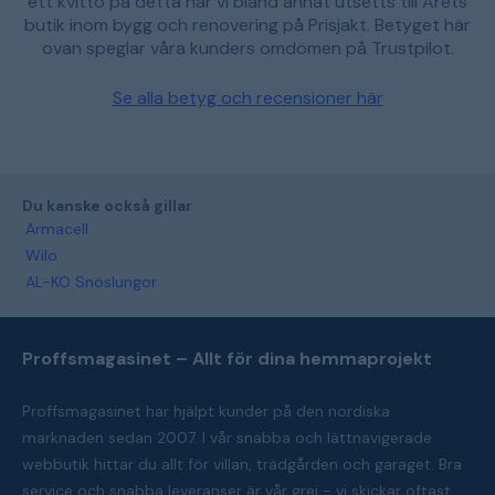
ett kvitto på detta har vi bland annat utsetts till Årets
butik inom bygg och renovering på Prisjakt. Betyget här
ovan speglar våra kunders omdömen på Trustpilot.
Se alla betyg och recensioner här
Du kanske också gillar
Armacell
Wilo
AL-KO Snöslungor
Proffsmagasinet – Allt för dina hemmaprojekt
Proffsmagasinet har hjälpt kunder på den nordiska
marknaden sedan 2007. I vår snabba och lättnavigerade
webbutik hittar du allt för villan, trädgården och garaget. Bra
service och snabba leveranser är vår grej - vi skickar oftast