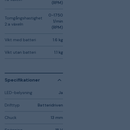
(RPM)
0-1750
Tomgångshastighet
1/min
2:a växeln
(RPM)
Vikt med batteri
1.6 kg
Vikt utan batteri
1.1 kg
Specifikationer
LED-belysning
Ja
Drifttyp
Batteridriven
Chuck
13 mm
Spänning
18 V