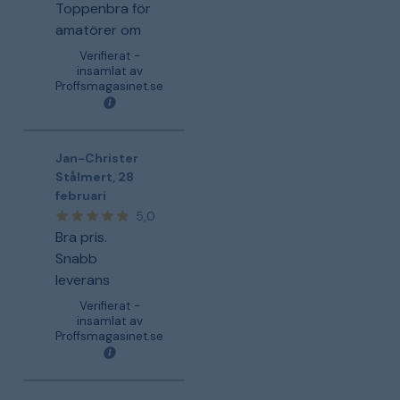
Toppenbra för
amatörer om
Verifierat -
insamlat av
Proffsmagasinet.se
Jan-Christer
Stålmert
,
28
februari
5,0
Bra pris.
Snabb
leverans
Verifierat -
insamlat av
Proffsmagasinet.se