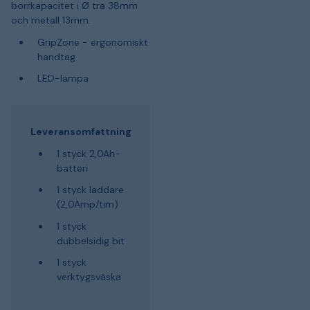
borrkapacitet i Ø trä 38mm
och metall 13mm.
GripZone - ergonomiskt
handtag
LED-lampa
Leveransomfattning
1 styck 2,0Ah-
batteri
1 styck laddare
(2,0Amp/tim)
1 styck
dubbelsidig bit
1 styck
verktygsväska