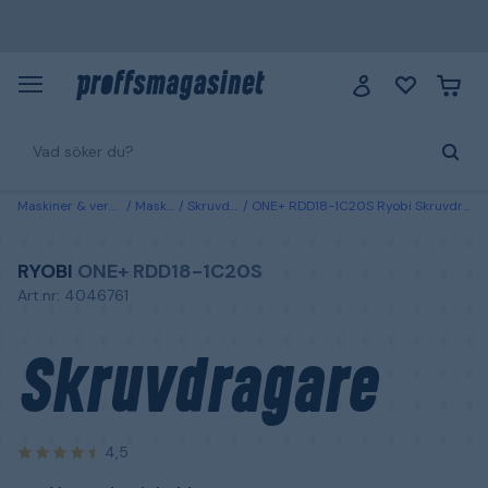
Maskiner & verktyg
Maskiner
Skruvdragare
ONE+ RDD18-1C20S Ryobi Skruvdragare med batteri och laddare
RYOBI
ONE+ RDD18-1C20S
Art.nr: 4046761
Skruvdragare
4,5