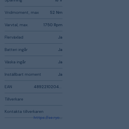
Vridmoment, max
52 Nm
Varvtal, max.
1750 Rpm
Flerväxlad
Ja
Batteri ingår
Ja
Väska ingår
Ja
Inställbart moment
Ja
EAN
4892210204622
Tillverkare
Kontakta tillverkaren
https://se.ryobitools.eu/meny/service-support/kontakta-oss/kontakta-oss/