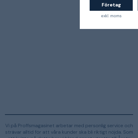
Företag
exkl. moms
Vi på Proffsmagasinet arbetar med personlig service och
strävar alltid för att våra kunder ska bli riktigt nöjda. Som