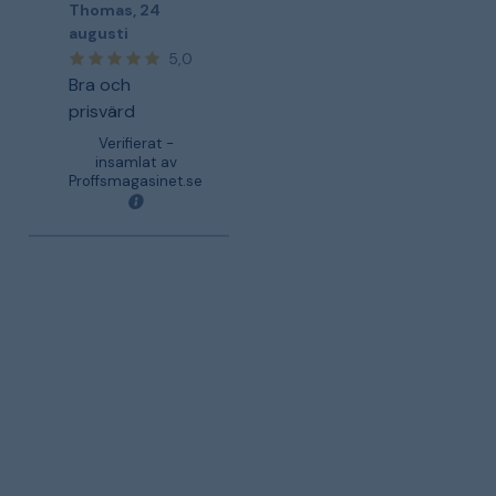
Thomas
,
24
augusti
5,0
Bra och
prisvärd
Verifierat -
insamlat av
Proffsmagasinet.se