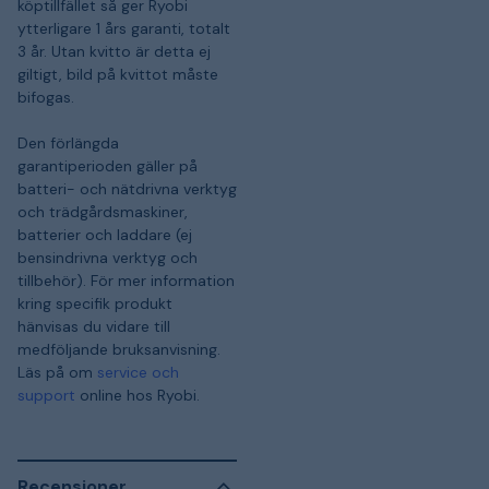
köptillfället så ger Ryobi
ytterligare 1 års garanti, totalt
3 år. Utan kvitto är detta ej
giltigt, bild på kvittot måste
bifogas.
Den förlängda
garantiperioden gäller på
batteri- och nätdrivna verktyg
och trädgårdsmaskiner,
batterier och laddare (ej
bensindrivna verktyg och
tillbehör). För mer information
kring specifik produkt
hänvisas du vidare till
medföljande bruksanvisning.
Läs på om
service och
support
online hos Ryobi.
Recensioner