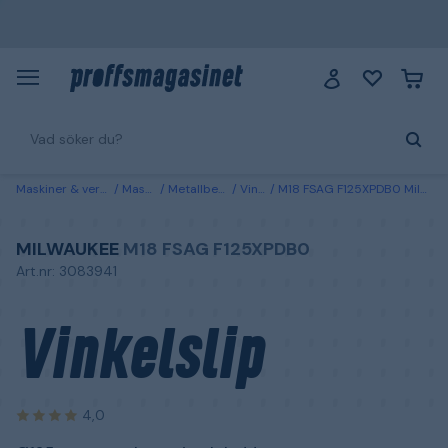
Maskiner & verktyg
Maskiner
Metallbearbetning
Vinkelslipar
M18 FSAG F125XPDB0 Milwaukee Vinkelslip Ø125 mm, utan batteri och laddare
MILWAUKEE
M18 FSAG F125XPDB0
Art.nr: 3083941
Vinkelslip
4,0