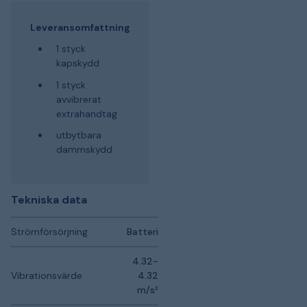
Leveransomfattning
1 styck
kapskydd
1 styck
avvibrerat
extrahandtag
utbytbara
dammskydd
Tekniska data
Strömförsörjning
Batteri
4.32-
Vibrationsvärde
4.32
m/s²