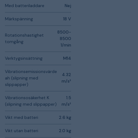
Med batteriladdare
Nej
Märkspänning
18 V
8500-
Rotationshastighet
8500
tomgång
1/min
Verktygsinsättning
M14
Vibrationsemissionsvärde
4.32
ah (slipning med
m/s²
slippapper)
Vibrationsosäkerhet K
1.5
(slipning med slippapper)
m/s²
Vikt med batteri
2.6 kg
Vikt utan batteri
2.0 kg