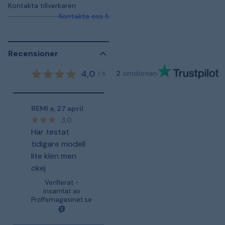
Kontakta tillverkaren
Kontakta oss för mer information
Recensioner
4,0
2
omdömen
/
5
REMI a
,
27 april
3,0
Har testat
tidigare modell
lite klen men
okej
Verifierat -
insamlat av
Proffsmagasinet.se