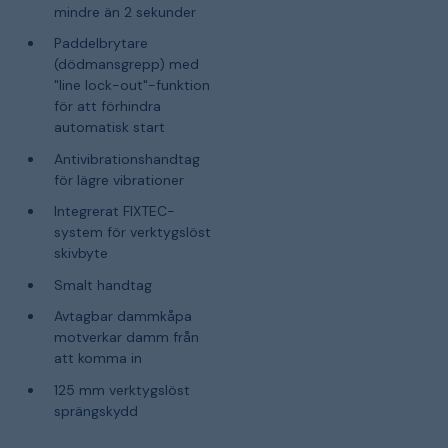
mindre än 2 sekunder
Paddelbrytare
(dödmansgrepp) med
"line lock-out"-funktion
för att förhindra
automatisk start
Antivibrationshandtag
för lägre vibrationer
Integrerat FIXTEC-
system för verktygslöst
skivbyte
Smalt handtag
Avtagbar dammkåpa
motverkar damm från
att komma in
125 mm verktygslöst
sprängskydd