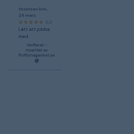
thomsen kim
,
24 mars
5,0
Lätt att jobba
med
Verifierat -
insamlat av
Proffsmagasinet.se