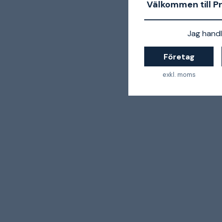
Välkommen till P
Jag handl
Företag
exkl. moms