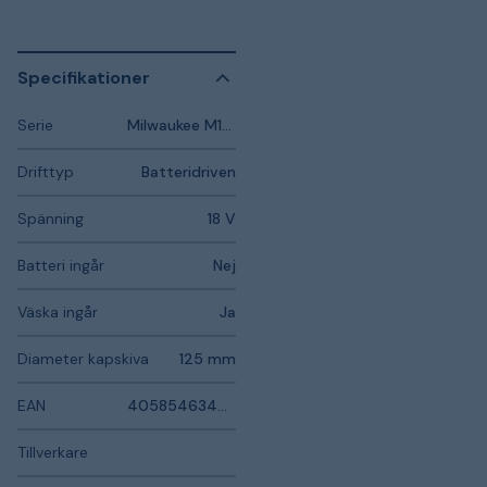
Specifikationer
Serie
Milwaukee M18 Fuel
Drifttyp
Batteridriven
Spänning
18 V
Batteri ingår
Nej
Väska ingår
Ja
Diameter kapskiva
125 mm
EAN
4058546346300
Tillverkare