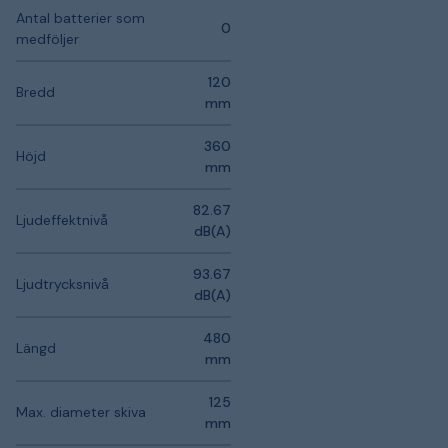
Antal batterier som
0
medföljer
120
Bredd
mm
360
Höjd
mm
82.67
Ljudeffektnivå
dB(A)
93.67
Ljudtrycksnivå
dB(A)
480
Längd
mm
125
Max. diameter skiva
mm