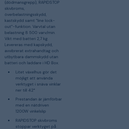
(dödmansgrepp), RAPIDSTOP
skivbroms,
överbelastningsskydd,
kastskydd samt "line lock-
out"-funktion. Varvtal utan
belastning 8 500 varv/min.
Vikt med batteri 2,7 kg.
Levereras med kapskydd,
avvibrerat extrahandtag och
utbytbara dammskydd utan
batteri och laddare i HD Box.
Litet växelhus gör det
möjligt att använda
verktyget i snäva vinklar
ner till 42°
Prestandan är jämförbar
med en nätdriven
1200W vinkelslip
RAPIDSTOP skivbroms
stoppar verktyget på