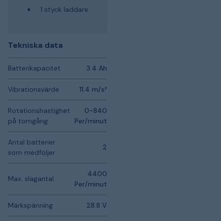
1 styck laddare
Tekniska data
Batterikapacitet
3.4 Ah
Vibrationsvärde
11.4 m/s²
Rotationshastighet
0-840
på tomgång
Per/minut
Antal batterier
2
som medföljer
4400
Max. slagantal
Per/minut
Märkspänning
28.8 V