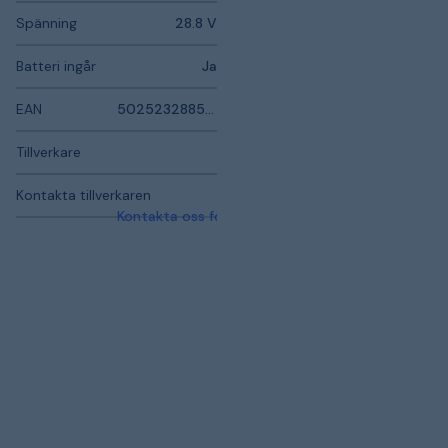
Spänning
28.8 V
Batteri ingår
Ja
EAN
5025232885688
Tillverkare
Kontakta tillverkaren
Kontakta oss för mer information