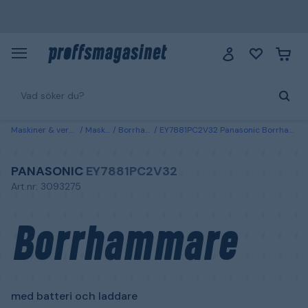
Maskiner & verktyg
Maskiner
Borrhammare
EY7881PC2V32 Panasonic Borrhammare med batteri och laddare
PANASONIC
EY7881PC2V32
Art.nr: 3093275
Borrhammare
med batteri och laddare