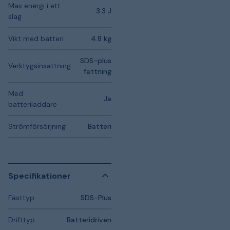
Max energi i ett
3.3 J
slag
Vikt med batteri
4.8 kg
SDS-plus
Verktygsinsättning
fattning
Med
Ja
batteriladdare
Strömförsörjning
Batteri
Specifikationer
Fästtyp
SDS-Plus
Drifttyp
Batteridriven