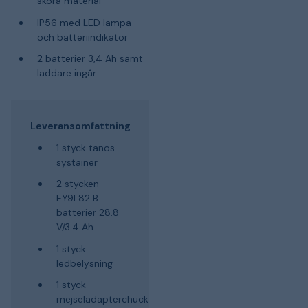
sköra material
IP56 med LED lampa
och batteriindikator
2 batterier 3,4 Ah samt
laddare ingår
Leveransomfattning
1 styck tanos
systainer
2 stycken
EY9L82 B
batterier 28.8
V/3.4 Ah
1 styck
ledbelysning
1 styck
mejseladapterchuck