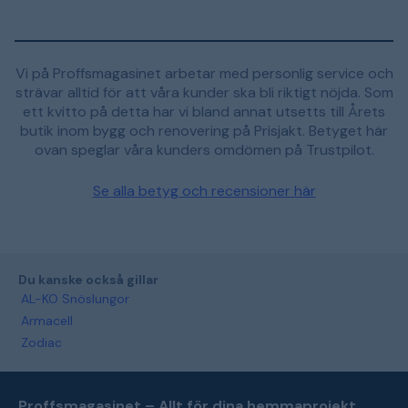
Vi på Proffsmagasinet arbetar med personlig service och
strävar alltid för att våra kunder ska bli riktigt nöjda. Som
ett kvitto på detta har vi bland annat utsetts till Årets
butik inom bygg och renovering på Prisjakt. Betyget här
ovan speglar våra kunders omdömen på Trustpilot.
Se alla betyg och recensioner här
Du kanske också gillar
AL-KO Snöslungor
Armacell
Zodiac
Proffsmagasinet – Allt för dina hemmaprojekt