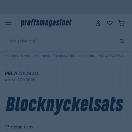
Maskiner & verktyg
Handverktyg
Nyckelverktyg & hylsor
Kombinationsnycklar
510930 PELA Blocknyckelsats 17 delar, tum
PELA
510930
Art.nr: 3099826
Blocknyckelsats
17 delar, tum