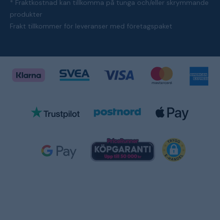
* Fraktkostnad kan tillkomma på tunga och/eller skrymmande
produkter
Frakt tillkommer för leveranser med företagspaket