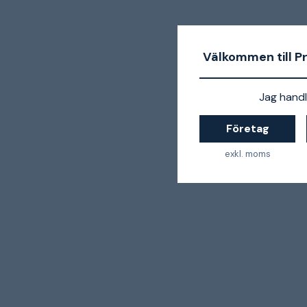
Välkommen till P
Jag handl
Företag
exkl. moms