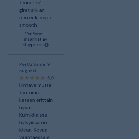
tenner på
giret slik an
den er kjempe
smooth
Verifierat -
insamlat av
Staypro.no
Pertti Salmi
,
9
augusti
5,0
Hintava mutta
tuntuma
käteen erittäin
hyvä.
Kulmikkaissa
hylsyissä on
ideaa. Kovaa
vääntäessä ei