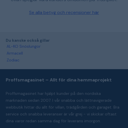
Se alla betyg och recensioner här
Du kanske också gillar
AL-KO Snöslungor
Armacell
Zodiac
Proffsmagasinet – Allt för dina hemmaprojekt
Proffsmagasinet har hjälpt kunder på den nordiska
marknaden sedan 2007. I vår snabba och lättnavigerade
webbutik hittar du allt för villan, trädgården och garaget. Bra
service och snabba leveranser är vår grej - vi skickar oftast
dina varor redan samma dag för leverans imorgon.