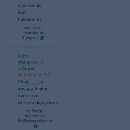
myötää niin
kuin
halvemmat.
Verifierat -
insamlat av
Staypro.fi
Björn
Wahlgren
,
17
oktober
5,0
Så dj_ _ _ a
snygga funkar
även som
skrivbordsprydnad
Verifierat -
insamlat av
Proffsmagasinet.se