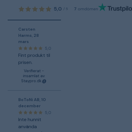
5,0
7
omdömen
/
5
Carsten
Harms
,
28
mars
5,0
Fint produkt til
prisen.
Verifierat -
insamlat av
Staypro.dk
BoToNi AB
,
10
december
5,0
Inte hunnit
använda