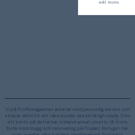
exkl. moms
Vi på Proffsmagasinet arbetar med personlig service och
strävar alltid för att våra kunder ska bli riktigt nöjda. Som
ett kvitto på detta har vi bland annat utsetts till Årets
butik inom bygg och renovering på Prisjakt. Betyget här
ovan speglar våra kunders omdömen på Trustpilot.