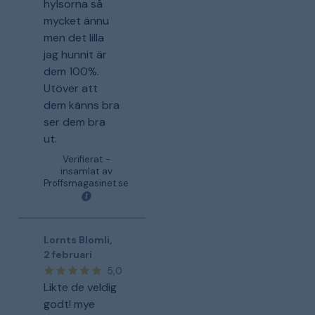
hylsorna så
mycket ännu
men det lilla
jag hunnit är
dem 100%.
Utöver att
dem känns bra
ser dem bra
ut.
Verifierat -
insamlat av
Proffsmagasinet.se
Lornts Blomli
,
2 februari
5,0
Likte de veldig
godt! mye