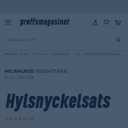
Maskiner & verktyg
Handverktyg
Nyckelverktyg & hylsor
Hylsnycklar
4932471864 Milwaukee Hylsnyckelsats med standardhylsor och djupa hylsor
MILWAUKEE
4932471864
Art.nr: 2290426
Hylsnyckelsats
5,0