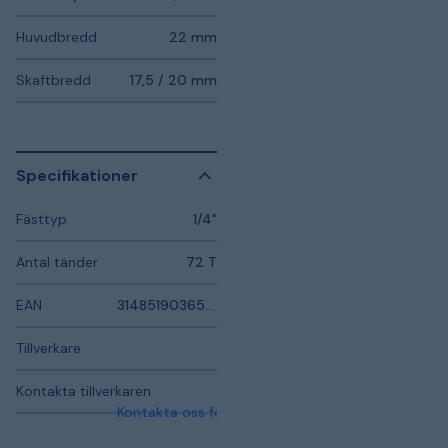
Huvudbredd
22 mm
Skaftbredd
17,5 / 20 mm
Specifikationer
Fästtyp
1/4"
Antal tänder
72 T
EAN
3148519036565
Tillverkare
Kontakta tillverkaren
Kontakta oss för mer information