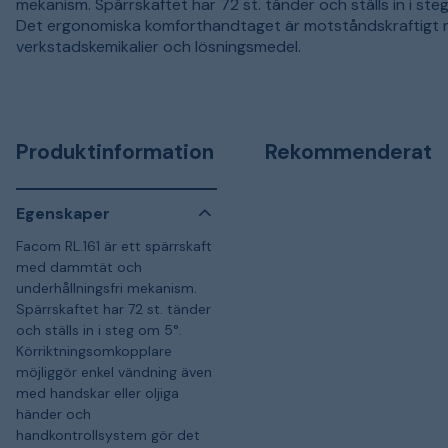
mekanism. Spärrskaftet har 72 st. tänder och ställs in i ste
Det ergonomiska komforthandtaget är motståndskraftigt
verkstadskemikalier och lösningsmedel.
Produktinformation
Rekommenderat
Egenskaper
Facom RL.161 är ett spärrskaft
med dammtät och
underhållningsfri mekanism.
Spärrskaftet har 72 st. tänder
och ställs in i steg om 5°.
Körriktningsomkopplare
möjliggör enkel vändning även
med handskar eller oljiga
händer och
handkontrollsystem gör det