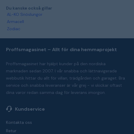
Du kanske också gillar
AL-KO Snöslungor
Armacell
Zodiac
Proffsmagasinet – Allt för dina hemmaprojekt
Proffsmagasinet har hjälpt kunder på den nordiska
marknaden sedan 2007. I vår snabba och lättnavigerade
webbutik hittar du allt för villan, trädgården och garaget. Bra
service och snabba leveranser är vår grej - vi skickar oftast
dina varor redan samma dag för leverans imorgon.
Kundservice
Kontakta oss
Retur