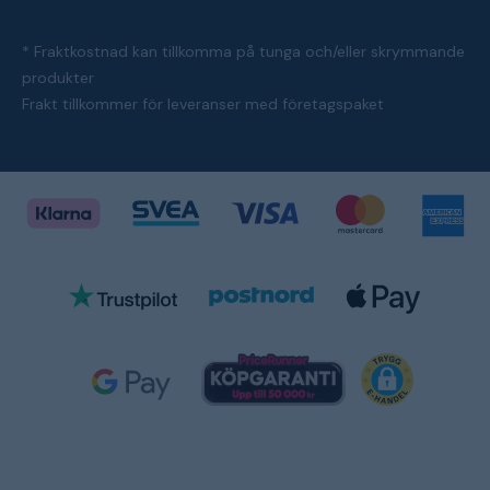
* Fraktkostnad kan tillkomma på tunga och/eller skrymmande
produkter
Frakt tillkommer för leveranser med företagspaket