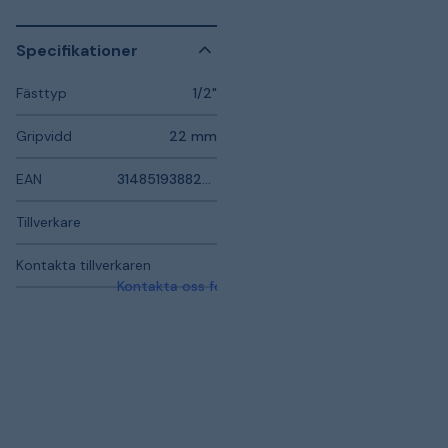
Specifikationer
Fästtyp
1/2"
Gripvidd
22 mm
EAN
3148519388244
Tillverkare
Kontakta tillverkaren
Kontakta oss för mer information