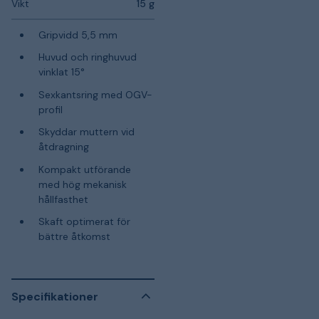
Vikt
15 g
Gripvidd 5,5 mm
Huvud och ringhuvud
vinklat 15°
Sexkantsring med OGV-
profil
Skyddar muttern vid
åtdragning
Kompakt utförande
med hög mekanisk
hållfasthet
Skaft optimerat för
bättre åtkomst
Specifikationer