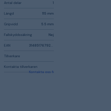
Antal delar
1
Längd
115 mm
Gripvidd
5.5 mm
Fallskyddssäkring
Nej
EAN
3148517679221
Tillverkare
Kontakta tillverkaren
Kontakta oss för mer information