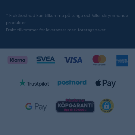
* Fraktkostnad kan tillkomma på tunga och/eller skrymmande
produkter
Frakt tillkommer för leveranser med företagspaket