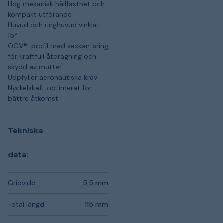
Hög mekanisk hållfasthet och
kompakt utförande
Huvud och ringhuvud vinklat
15°
OGV®-profil med sexkantsring
för kraftfull åtdragning och
skydd av mutter
Uppfyller aeronautiska krav
Nyckelskaft optimerat för
bättre åtkomst
Tekniska
data:
Gripvidd
5,5 mm
Total längd
115 mm