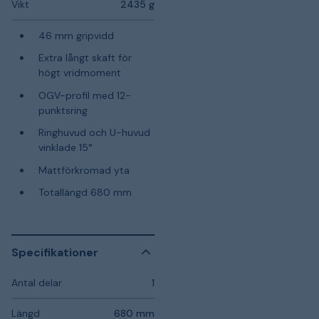
Vikt
2435 g
46 mm gripvidd
Extra långt skaft för
högt vridmoment
OGV-profil med 12-
punktsring
Ringhuvud och U-huvud
vinklade 15°
Mattförkromad yta
Totallängd 680 mm
Specifikationer
Antal delar
1
Längd
680 mm