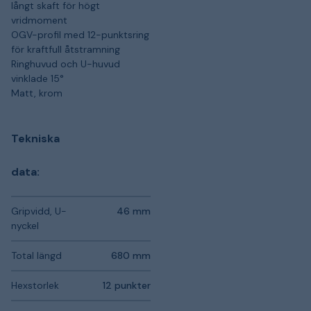
långt skaft för högt
vridmoment
OGV-profil med 12-punktsring
för kraftfull åtstramning
Ringhuvud och U-huvud
vinklade 15°
Matt, krom
Tekniska
data:
Gripvidd, U-
46 mm
nyckel
Total längd
680 mm
Hexstorlek
12 punkter