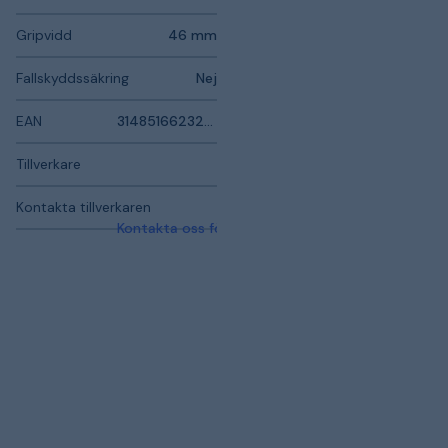
Gripvidd
46 mm
Fallskyddssäkring
Nej
EAN
3148516623201
Tillverkare
Kontakta tillverkaren
Kontakta oss för mer information