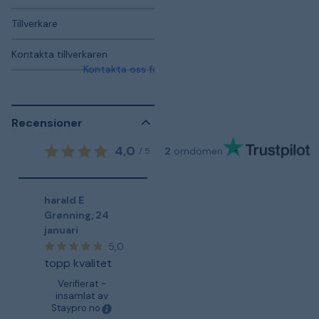
Tillverkare
Kontakta tillverkaren
Kontakta oss för mer information
Recensioner
4,0
2
omdömen
/
5
harald E
Grønning
,
24
januari
5,0
topp kvalitet
Verifierat -
insamlat av
Staypro.no