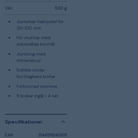
Vikt
530 g
Justerbar haknyckel för
20-100 mm
För muttrar med
sidoställda borrhål
Justering med
mittenskruv
Dubbla runda
borttagbara krokar
Förkromad stomme
8 krokar ingår i 4 set
Specifikationer
EAN
3148511340011