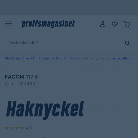
Maskiner & verktyg
Handverktyg
117.B Facom Haknyckel för sidoställda hål
FACOM
117.B
Art.nr: 1910484
Haknyckel
4,0