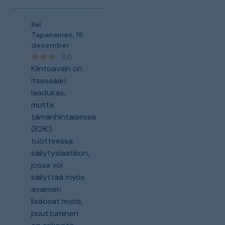
Kai
Tapanainen
,
16
december
3,0
Kiintoavain on
itsessään
laadukas,
mutta
tämänhintaisessa
(82€)
tuotteessa
säilytyslaatikon,
jossa voi
säilyttää myös
avaimen
lisäosat myös,
puuttuminen