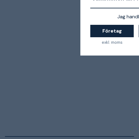
Jag handl
Företag
exkl. moms