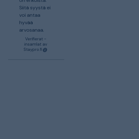
on erikoista.
Siitä syystä ei
voi antaa
hyvää
arvosanaa.
Verifierat -
insamlat av
Staypro.fi