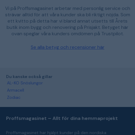
Vi på Proffsmagasinet arbetar med personlig service och
strävar alltid för att våra kunder ska bli riktigt nöjda. Som
ett kvitto på detta har vi bland annat utsetts till Årets
butik inom bygg och renovering på Prisjakt. Betyget här
ovan speglar våra kunders omdömen på Trustpilot.
Se alla betyg och recensioner här
Du kanske också gillar
AL-KO Snöslungor
Armacell
Zodiac
Proffsmagasinet – Allt för dina hemmaprojekt
Proffsmagasinet har hjälpt kunder på den nordiska