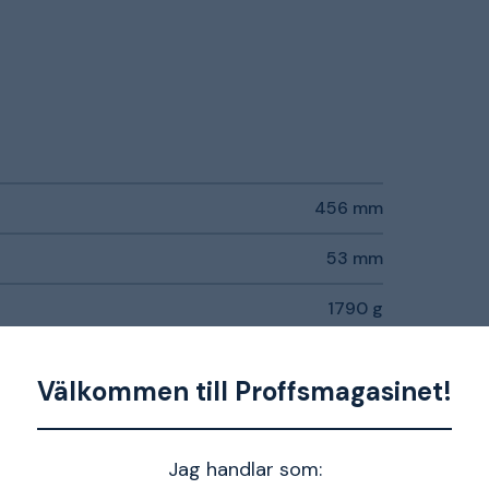
456 mm
53 mm
1790 g
Välkommen till Proffsmagasinet!
Jag handlar som: