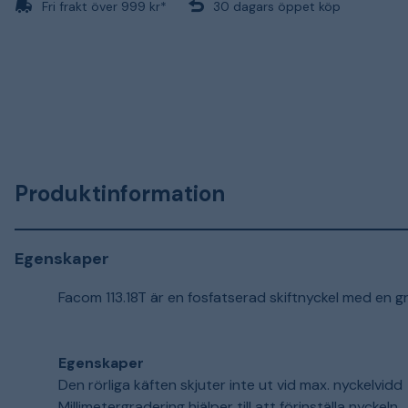
Fri frakt över 999 kr*
30 dagars öppet köp
Produktinformation
Egenskaper
Facom 113.18T är en fosfatserad skiftnyckel med en gr
Egenskaper
Den rörliga käften skjuter inte ut vid max. nyckelvidd
Millimetergradering hjälper till att förinställa nyckeln