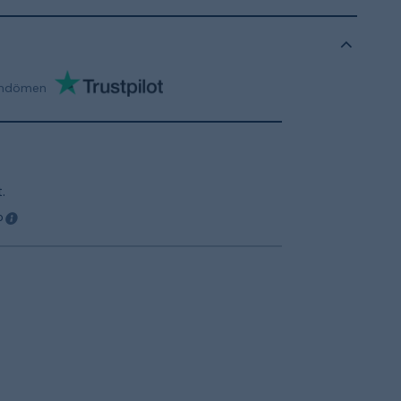
mdömen
.
o