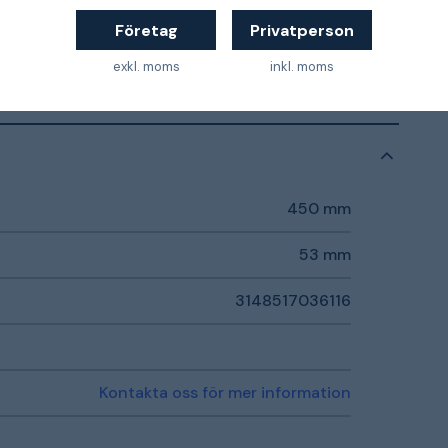
Företag
Privatperson
exkl. moms
inkl. moms
450 mm
53 mm
3148517036116
Kontakta oss för mer information