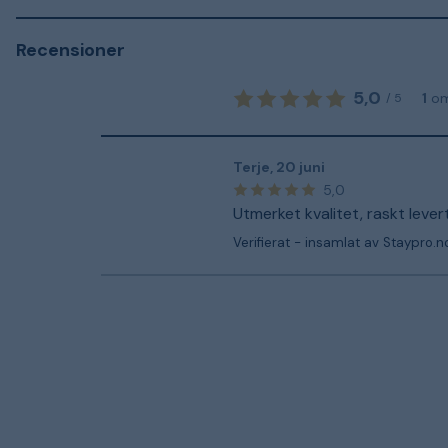
Recensioner
5,0
1
o
/
5
Terje
,
20 juni
5,0
Utmerket kvalitet, raskt levert
Verifierat - insamlat av Staypro.n