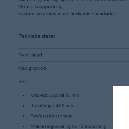
Moturs knapprullning
Fosfaterad stomme och finslipade huvudsidor
Tekniska data:
Total längd
Max. gripvidd
Vikt
Gripvidd upp till 53 mm
Total längd 456 mm
Fosfaterad stomme
Millimetergradering för förinställning