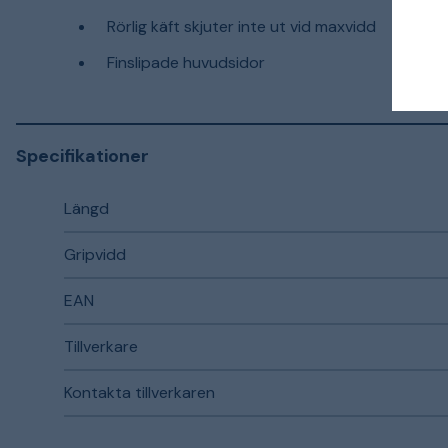
Rörlig käft skjuter inte ut vid maxvidd
Finslipade huvudsidor
Specifikationer
Längd
Gripvidd
EAN
Tillverkare
Kontakta tillverkaren