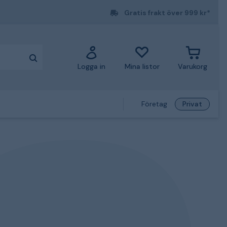
Gratis frakt över 999 kr*
Logga in
Mina listor
Varukorg
Företag
Privat