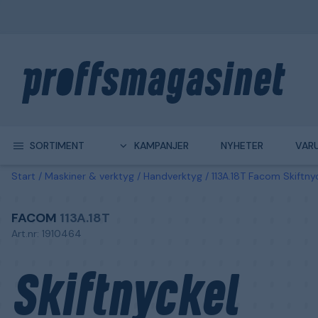
SORTIMENT
KAMPANJER
NYHETER
VAR
Start
Maskiner & verktyg
Handverktyg
113A.18T Facom Skiftn
FACOM
113A.18T
Art.nr: 1910464
Skiftnyckel