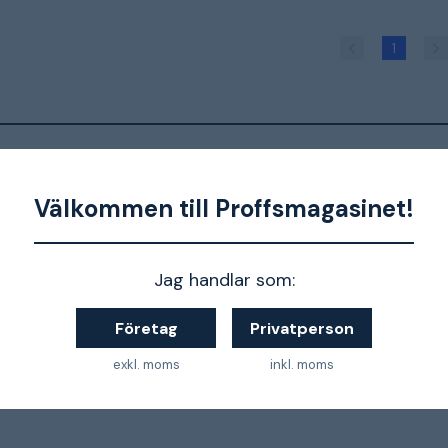
1
 artiklar:
Välkommen till Proffsmagasinet!
Nyhet:
produk
Kreg s
Jag handlar som:
enklar
med t
Företag
Privatperson
exkl. moms
inkl. moms