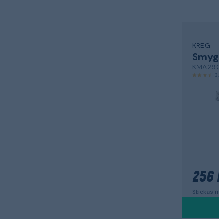
KREG
Smygv
KMA29
3
256 
Skickas m