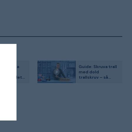
 5 smarta
Guide: Skruva trall
ter från
med dold
om gör det
trallskruv – så
e att arbeta
väljer du
rä
trallverktyg