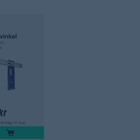
inkel
00
,8
kr
åndag, 10 aug.