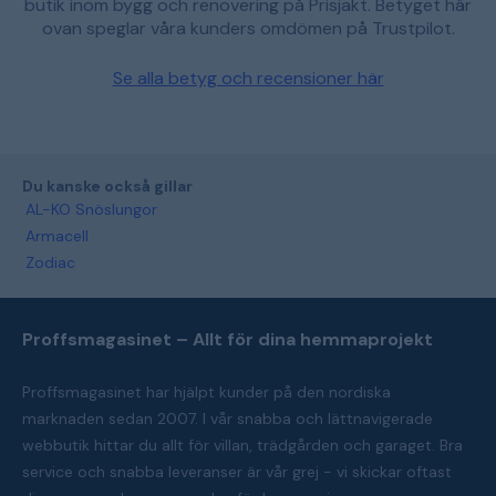
butik inom bygg och renovering på Prisjakt. Betyget här
ovan speglar våra kunders omdömen på Trustpilot.
Se alla betyg och recensioner här
Du kanske också gillar
AL-KO Snöslungor
Armacell
Zodiac
Proffsmagasinet – Allt för dina hemmaprojekt
Proffsmagasinet har hjälpt kunder på den nordiska
marknaden sedan 2007. I vår snabba och lättnavigerade
webbutik hittar du allt för villan, trädgården och garaget. Bra
service och snabba leveranser är vår grej - vi skickar oftast