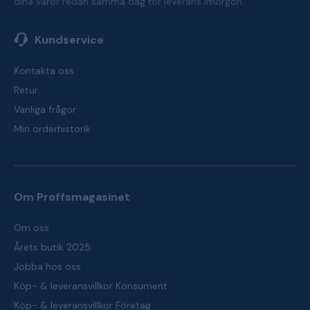
dina varor redan samma dag för leverans imorgon.
Kundservice
Kontakta oss
Retur
Vanliga frågor
Min orderhistorik
Om Proffsmagasinet
Om oss
Årets butik 2025
Jobba hos oss
Köp- & leveransvillkor Konsument
Köp- & leveransvillkor Företag