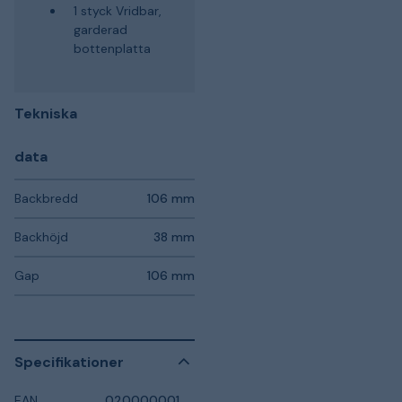
1 styck Vridbar,
garderad
bottenplatta
Tekniska
data
Backbredd
106 mm
Backhöjd
38 mm
Gap
106 mm
Specifikationer
EAN
0200000010850