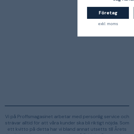
Företag
exkl. moms
Vi på Proffsmagasinet arbetar med personlig service och
strävar alltid för att våra kunder ska bli riktigt nöjda. Som
ett kvitto på detta har vi bland annat utsetts till Årets