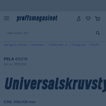
Garage & arbetsplats
Verkstad & fordon
Verkstads- & fordonstillbehör
Övriga verkstads- & fordonstillbehör
69218 PELA Universalskruvstycke E3W, 106x106 mm
PELA
69218
Art.nr: 3116500
Universalskruvst
E3W, 106x106 mm