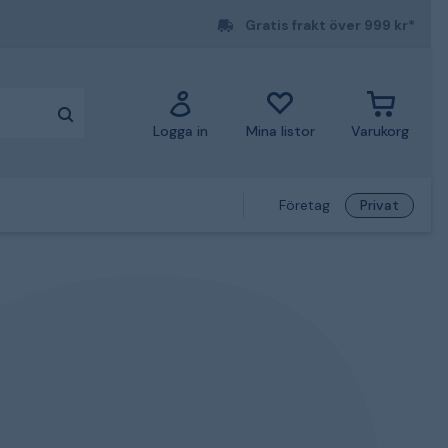
Gratis frakt över 999 kr*
Logga in
Mina listor
Varukorg
Företag
Privat