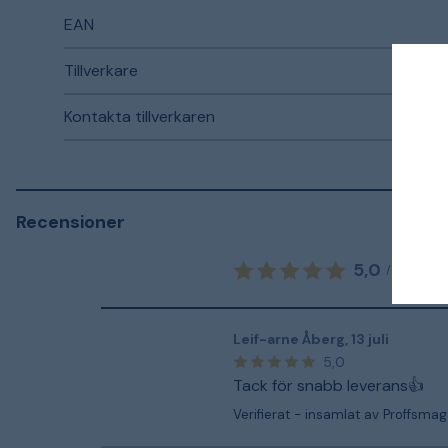
EAN
Tillverkare
Kontakta tillverkaren
Recensioner
5,0
1
o
/
5
Leif-arne Åberg
,
13 juli
5,0
Tack för snabb leverans👍
Verifierat - insamlat av Proffsmag