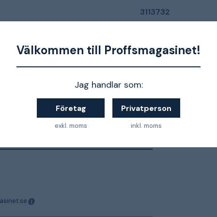
3113732
Välkommen till Proffsmagasinet!
Kontakta oss för mer information
Jag handlar som:
Företag
Privatperson
exkl. moms
inkl. moms
mdömen
asinet.se