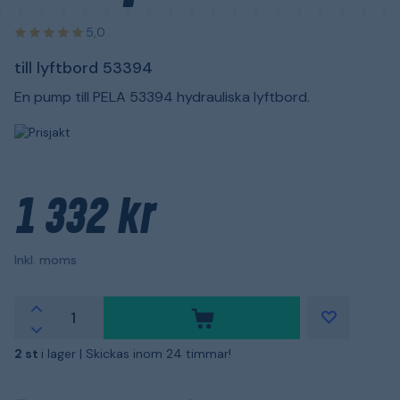
5,0
till lyftbord 53394
En pump till PELA 53394 hydrauliska lyftbord.
1 332 kr
Inkl. moms
2 st
i lager |
Skickas inom 24 timmar!