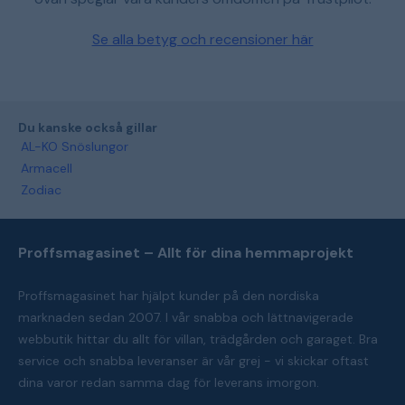
Se alla betyg och recensioner här
Du kanske också gillar
AL-KO Snöslungor
Armacell
Zodiac
Proffsmagasinet – Allt för dina hemmaprojekt
Proffsmagasinet har hjälpt kunder på den nordiska
marknaden sedan 2007. I vår snabba och lättnavigerade
webbutik hittar du allt för villan, trädgården och garaget. Bra
service och snabba leveranser är vår grej - vi skickar oftast
dina varor redan samma dag för leverans imorgon.