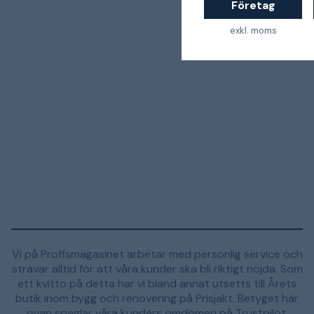
Företag
exkl. moms
Vi på Proffsmagasinet arbetar med personlig service och
strävar alltid för att våra kunder ska bli riktigt nöjda. Som
ett kvitto på detta har vi bland annat utsetts till Årets
butik inom bygg och renovering på Prisjakt. Betyget här
ovan speglar våra kunders omdömen på Trustpilot.