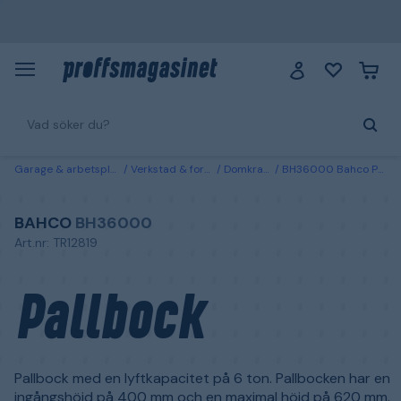
Garage & arbetsplats
Verkstad & fordon
Domkrafter
BH36000 Bahco Pallbock
BAHCO
BH36000
Art.nr: TR12819
Pallbock
Pallbock med en lyftkapacitet på 6 ton. Pallbocken har en
ingångshöjd på 400 mm och en maximal höjd på 620 mm.