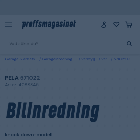
Garage & arbetsplats
Garageinredning & förvaring
Verktygsförvaring
Verktygsskåp
571022 PELA Bilinredning knock down-modell
PELA
571022
Art.nr: 4088345
Bilinredning
knock down-modell