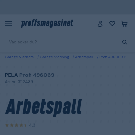
Garage & arbetsplats
Garageinredning & förvaring
Arbetspallar & liggbrädor
Profi 496069 PELA Arbetspall med hjul, 450-560 mm
PELA
Profi 496069
Art.nr: 3112439
Arbetspall
4,3