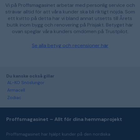
Vi på Proffsmagasinet arbetar med personlig service och
strävar alltid för att våra kunder ska bli riktigt nöjda. Som
ett kvitto på detta har vi bland annat utsetts till Årets
butik inom bygg och renovering på Prisjakt. Betyget här
ovan speglar våra kunders omdömen på Trustpilot.
Se alla betyg och recensioner här
Du kanske också gillar
AL-KO Snöslungor
Armacell
Zodiac
Proffsmagasinet – Allt för dina hemmaprojekt
Proffsmagasinet har hjälpt kunder på den nordiska