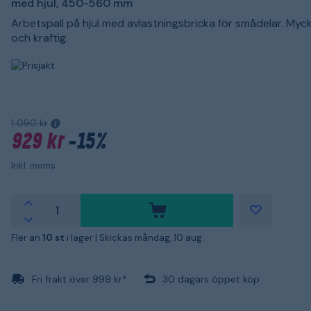
med hjul, 450-560 mm
Arbetspall på hjul med avlastningsbricka för smådelar. Myc
och kraftig.
1 090 kr
929 kr
-15%
Inkl. moms
Fler än
10 st
i lager |
Skickas måndag, 10 aug.
Fri frakt över 999 kr*
30 dagars öppet köp