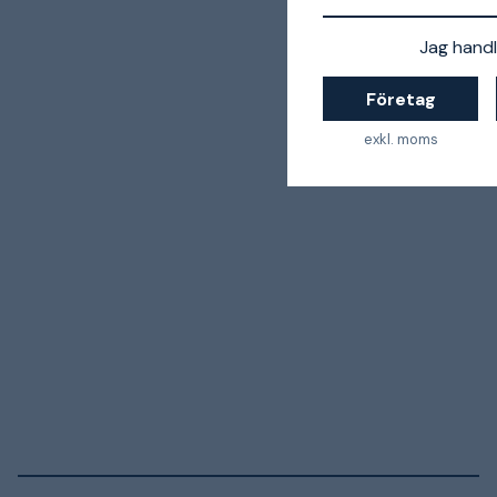
Jag handl
Företag
exkl. moms