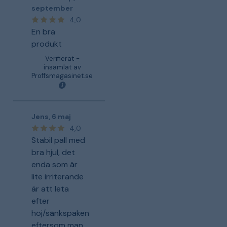
september
4,0
En bra
produkt
Verifierat -
insamlat av
Proffsmagasinet.se
Jens
,
6 maj
4,0
Stabil pall med
bra hjul, det
enda som är
lite irriterande
är att leta
efter
höj/sänkspaken
eftersom man