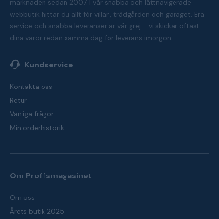
marknaden sedan 2007. I vår snabba och lättnavigerade
webbutik hittar du allt för villan, trädgården och garaget. Bra
service och snabba leveranser är vår grej - vi skickar oftast
dina varor redan samma dag för leverans imorgon.
Kundservice
Kontakta oss
Retur
Vanliga frågor
Min orderhistorik
Om Proffsmagasinet
Om oss
Årets butik 2025