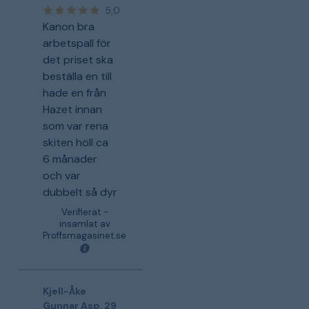
5,0
Kanon bra
arbetspall för
det priset ska
beställa en till
hade en från
Hazet innan
som var rena
skiten höll ca
6 månader
och var
dubbelt så dyr
Verifierat -
insamlat av
Proffsmagasinet.se
Kjell-Åke
Gunnar Asp
,
29