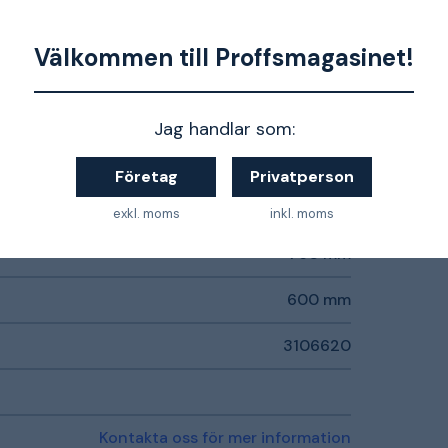
100x60x76 cm
12 kg
Välkommen till Proffsmagasinet!
100kg
Jag handlar som:
Företag
Privatperson
exkl. moms
inkl. moms
760 mm
600 mm
3106620
Kontakta oss för mer information