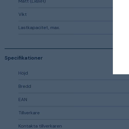
Mått (LxBxH)
Vikt
Lastkapacitet, max.
Specifikationer
Höjd
Bredd
EAN
Tillverkare
Kontakta tillverkaren