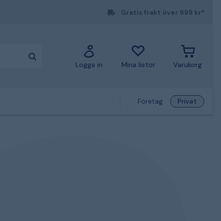
Gratis frakt över 999 kr*
Logga in
Mina listor
Varukorg
Företag
Privat