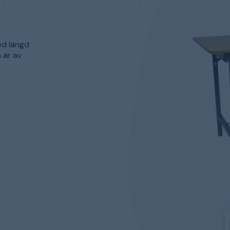
ed längd
 är av