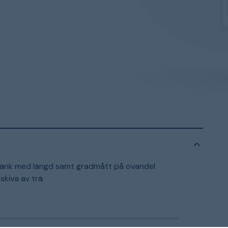
bänk med längd samt gradmått på ovandel
kiva av trä.