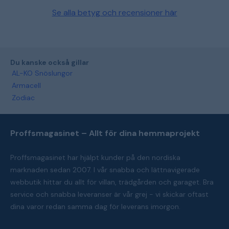
Se alla betyg och recensioner här
Du kanske också gillar
AL-KO Snöslungor
Armacell
Zodiac
Proffsmagasinet – Allt för dina hemmaprojekt
Proffsmagasinet har hjälpt kunder på den nordiska
marknaden sedan 2007. I vår snabba och lättnavigerade
webbutik hittar du allt för villan, trädgården och garaget. Bra
service och snabba leveranser är vår grej - vi skickar oftast
dina varor redan samma dag för leverans imorgon.