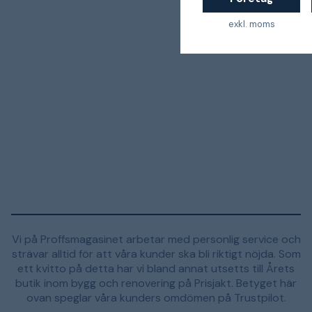
exkl. moms
Vi på Proffsmagasinet arbetar med personlig service och
strävar alltid för att våra kunder ska bli riktigt nöjda. Som
ett kvitto på detta har vi bland annat utsetts till Årets
butik inom bygg och renovering på Prisjakt. Betyget här
ovan speglar våra kunders omdömen på Trustpilot.