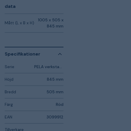
data
1005 x 505 x
Mått (L x B x H)
845 mm
Specifikationer
Serie
PELA verkstadsmöbler
Höjd
845 mm
Bredd
505 mm
Färg
Röd
EAN
3099912
Tillverkare