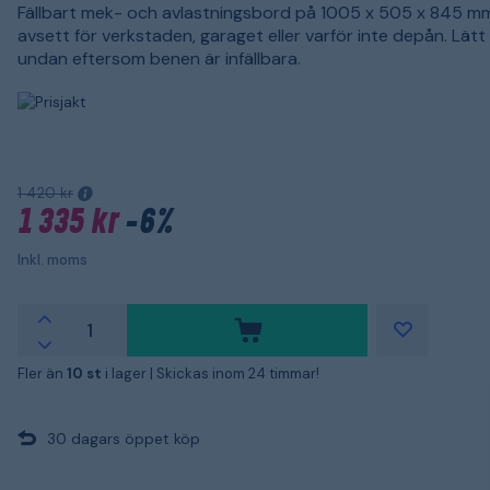
Fällbart mek- och avlastningsbord på 1005 x 505 x 845 m
avsett för verkstaden, garaget eller varför inte depån. Lätt 
undan eftersom benen är infällbara.
1 420 kr
1 335 kr
-6%
Inkl. moms
Fler än
10 st
i lager |
Skickas inom 24 timmar!
30 dagars öppet köp