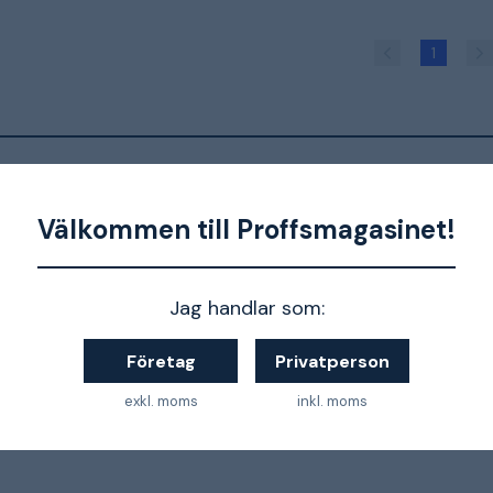
1
 artiklar:
Välkommen till Proffsmagasinet!
Guide: Kra
Nyhet: Festool 18v
kombiha
slagskruvdragare!
från Fest
Jag handlar som:
Företag
Privatperson
exkl. moms
inkl. moms