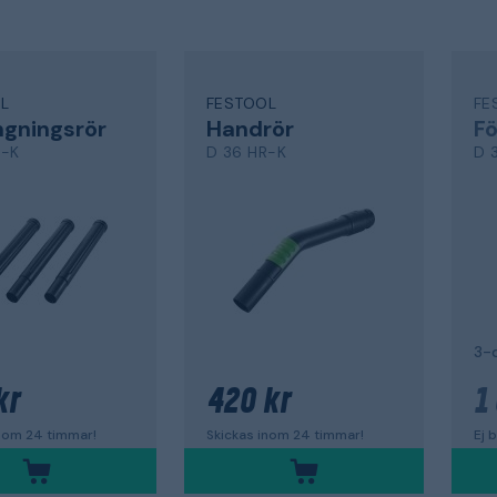
L
FESTOOL
FE
ngningsrör
Handrör
Fö
R-K
D 36 HR-K
D 
3-
kr
420 kr
1
inom 24 timmar!
Skickas inom 24 timmar!
Ej b