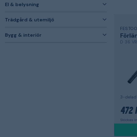
El & belysning
Trädgård & utemiljö
FESTOO
Förlä
Bygg & interiör
D 36 V
3-delad
472 
Skickas 