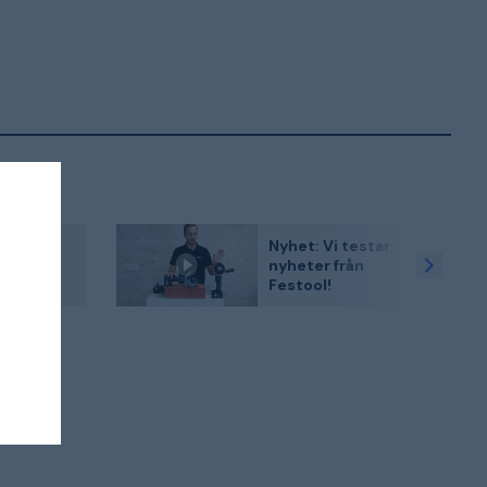
ftfull
Nyhet: Vi testar
mmare
nyheter från
ool
Festool!