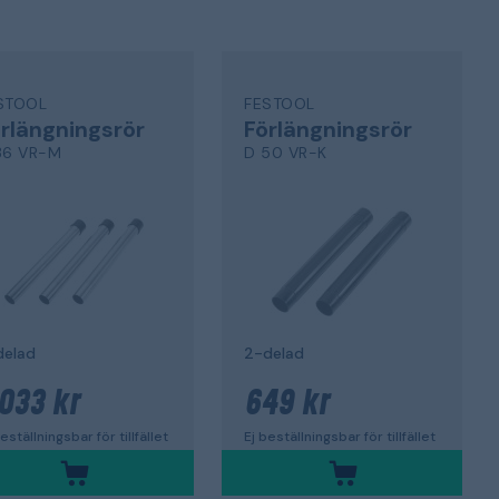
STOOL
FESTOOL
rlängningsrör
Förlängningsrör
36 VR-M
D 50 VR-K
delad
2-delad
 033 kr
649 kr
eställningsbar för tillfället
Ej beställningsbar för tillfället