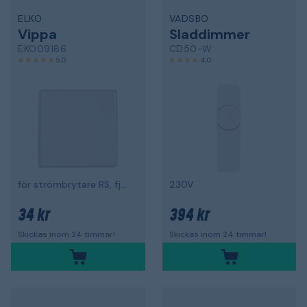
ELKO
VADSBO
Vippa
Sladdimmer
EKO09186
CD50-W
5,0
4,0
för strömbrytare RS, fjällvit (RAL9010)
230V
34 kr
394 kr
Skickas inom 24 timmar!
Skickas inom 24 timmar!