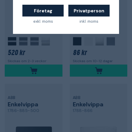
Företag
Privatperson
exkl. moms
inkl. moms
520 kr
86 kr
Skickas om 2-3 veckor
Skickas om 10-12 dagar
ABB
ABB
Enkelvippa
Enkelvippa
1786-885-500
1788-866