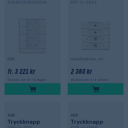
2CKA006330A0014
6117-0-0242
KNX
multifunktion, vit
3 221 kr
2 360 kr
fr.
Skickas om 10-12 dagar
Skickas om 3-4 veckor
ABB
ABB
Tryckknapp
Tryckknapp
6116-0-0217
6135-0-0166