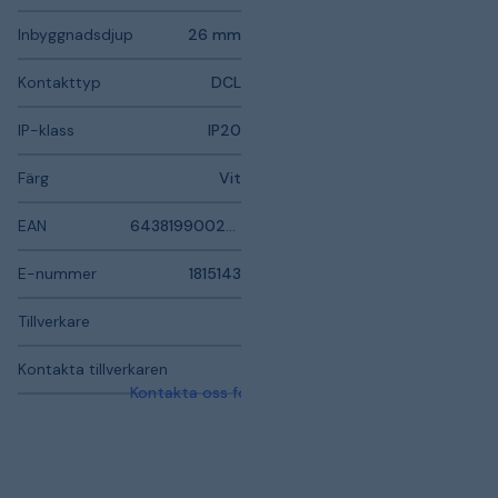
Inbyggnadsdjup
26 mm
Kontakttyp
DCL
IP-klass
IP20
Färg
Vit
EAN
6438199002385
E-nummer
1815143
Tillverkare
Kontakta tillverkaren
Kontakta oss för mer information