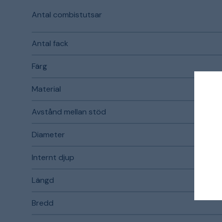
Antal combistutsar
Antal fack
Färg
Material
P
Avstånd mellan stöd
Diameter
Internt djup
Längd
Bredd