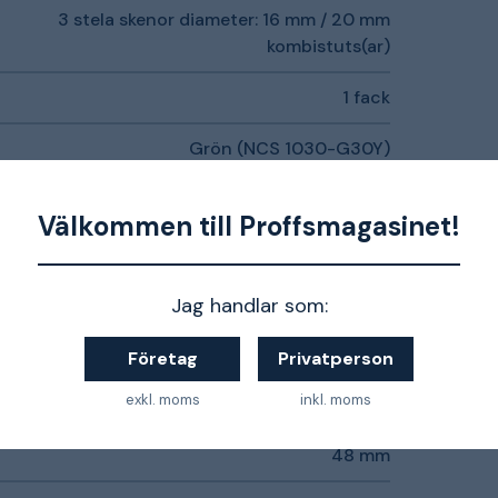
3 stela skenor diameter: 16 mm / 20 mm
kombistuts(ar)
1 fack
Grön (NCS 1030-G30Y)
EHD (polyeten med hög densitet, obehandlad)
Välkommen till Proffsmagasinet!
60 mm
74 mm
Jag handlar som:
46 mm
Företag
Privatperson
exkl. moms
inkl. moms
120 mm
48 mm