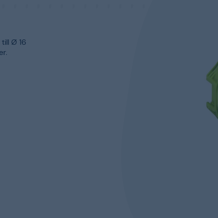
ill Ø 16
er.