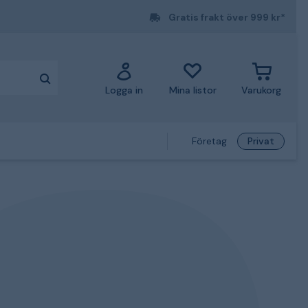
Gratis frakt över 999 kr*
Logga in
Mina listor
Varukorg
Företag
Privat