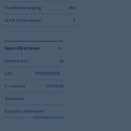
Tryckknappsingång
Nej
Antal tryckknappar
2
Specifikationer
Smarta hem
Ja
EAN
7071007011897
E-nummer
1340246
Tillverkare
Kontakta tillverkaren
Kontakta oss för mer information