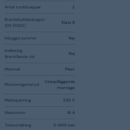
Antal tryckknappar
2
Brandskyddskategori
Klass B
(EN 50615)
Inbyggd summer
Nej
Indikering
Nej
återstående tid
Material
Plast
Utanpåliggande
Monteringsmetod
montage
Märkspänning
230 V
Märkström
16 A
Tidsinställning
5-600 min