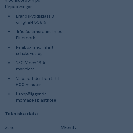
med Bluetooth på
förpackningen.
Brandskyddsklass B
enligt EN 50615
Trådlös timerpanel med
Bluetooth
Reläbox med infällt
schuko-uttag
230 V och 16 A
märkdata
Valbara tider från 5 till
600 minuter
Utanpåliggande
montage i plasthölje
Tekniska data
Serie
Mkomfy