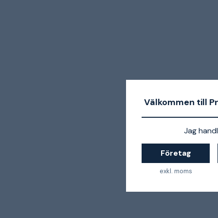
Välkommen till P
Jag handl
Företag
exkl. moms