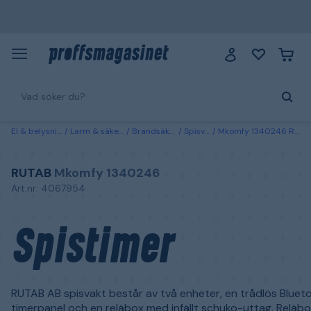
El & belysning
Larm & säkerhet
Brandsäkerhet
Spisvakter
Mkomfy 1340246 Rutab Spistimer
RUTAB
Mkomfy 1340246
Art.nr: 4067954
Spistimer
RUTAB AB spisvakt består av två enheter, en trådlös Bluet
timerpanel och en reläbox med infällt schuko-uttag. Reläb