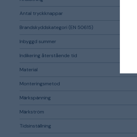
Antal tryckknappar
Brandskyddskategori (EN 50615)
Inbyggd summer
Indikering återstående tid
Material
Monteringsmetod
Märkspänning
Märkström
Tidsinställning