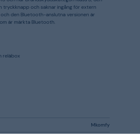
en tryckknapp och saknar ingång för extern
i och den Bluetooth-anslutna versionen är
som är märkta Bluetooth.
h reläbox
r
Mkomfy
Flatstiftanslutning