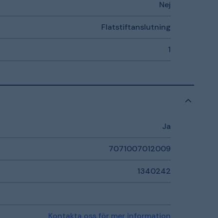
Nej
Flatstiftanslutning
1
Ja
7071007012009
1340242
Kontakta oss för mer information