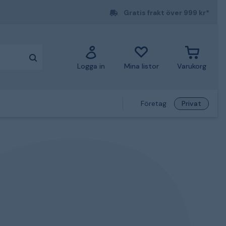
Gratis frakt över 999 kr*
Logga in
Mina listor
Varukorg
Företag
Privat