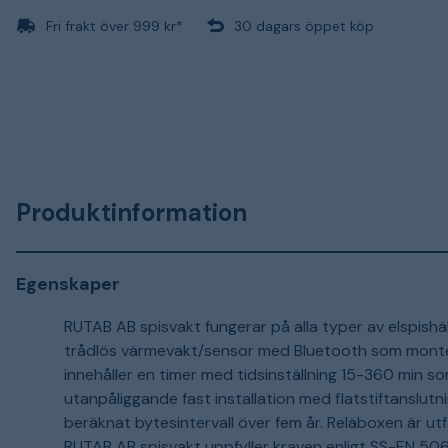
Fri frakt över 999 kr*
30 dagars öppet köp
Produktinformation
Egenskaper
RUTAB AB spisvakt fungerar på alla typer av elspishäl
trådlös värmevakt/sensor med Bluetooth som monte
innehåller en timer med tidsinställning 15-360 min s
utanpåliggande fast installation med flatstiftanslut
beräknat bytesintervall över fem år. Reläboxen är ut
RUTAB AB spisvakt uppfyller kraven enligt SS-EN 50