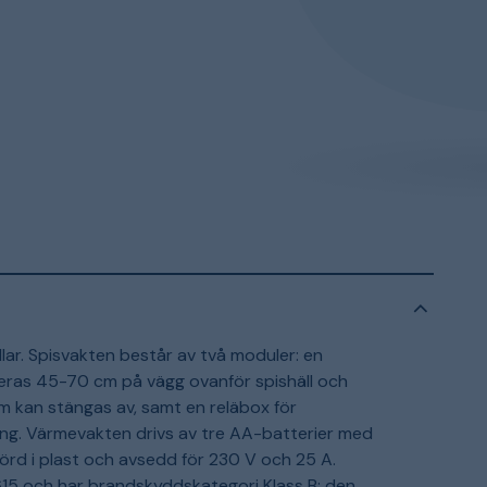
lar. Spisvakten består av två moduler: en
ras 45-70 cm på vägg ovanför spishäll och
om kan stängas av, samt en reläbox för
ning. Värmevakten drivs av tre AA-batterier med
förd i plast och avsedd för 230 V och 25 A.
615 och har brandskyddskategori Klass B; den