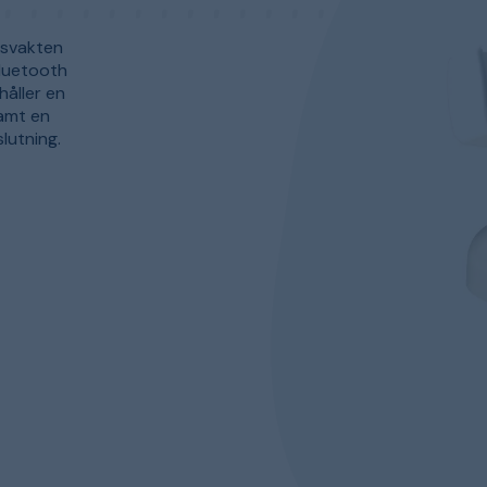
pisvakten
Bluetooth
åller en
samt en
lutning.