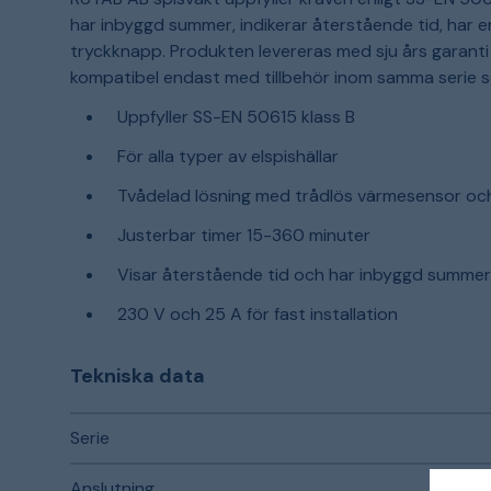
har inbyggd summer, indikerar återstående tid, har 
tryckknapp. Produkten levereras med sju års garant
kompatibel endast med tillbehör inom samma serie 
Uppfyller SS-EN 50615 klass B
För alla typer av elspishällar
Tvådelad lösning med trådlös värmesensor oc
Justerbar timer 15-360 minuter
Visar återstående tid och har inbyggd summe
230 V och 25 A för fast installation
Tekniska data
Serie
Anslutning