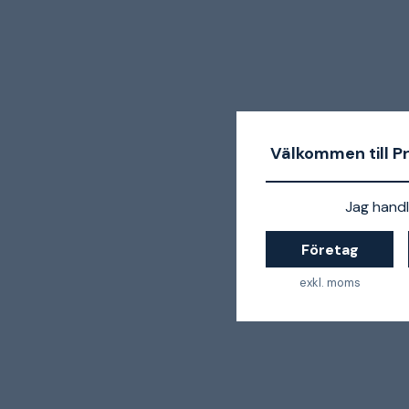
Välkommen till P
Jag handl
Företag
exkl. moms