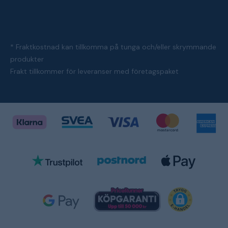
* Fraktkostnad kan tillkomma på tunga och/eller skrymmande
produkter
Frakt tillkommer för leveranser med företagspaket