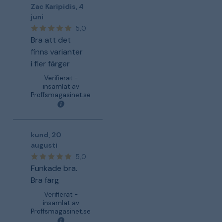
Zac Karipidis
,
4
juni
5,0
Bra att det
finns varianter
i fler färger
Verifierat -
insamlat av
Proffsmagasinet.se
kund
,
20
augusti
5,0
Funkade bra.
Bra färg
Verifierat -
insamlat av
Proffsmagasinet.se