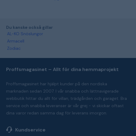
Du kanske också gillar
AL-KO Snöslungor
Armacell
Zodiac
Proffsmagasinet – Allt för dina hemmaprojekt
Proffsmagasinet har hjälpt kunder på den nordiska
marknaden sedan 2007. I vår snabba och lättnavigerade
webbutik hittar du allt för villan, trädgården och garaget. Bra
service och snabba leveranser är vår grej - vi skickar oftast
dina varor redan samma dag för leverans imorgon.
Kundservice