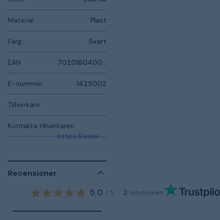
Material
Plast
Färg
Svart
EAN
7020160400260
E-nummer
1425002
Tillverkare
Kontakta tillverkaren
https://www.elko.se/support/
Recensioner
5,0
2
omdömen
/
5