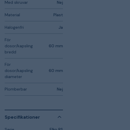
Med skruvar
Nej
Material
Plast
Halogenfri
Ja
För
dosor/kapsling
60 mm
bredd
För
dosor/kapsling
60 mm
diameter
Plomberbar
Nej
Specifikationer
Serie
Elko RS