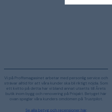
Vi på Proffsmagasinet arbetar med personlig service och
strävar alltid för att våra kunder ska bli riktigt nöjda. Som
ett kvitto på detta har vi bland annat utsetts till Årets
butik inom bygg och renovering på Prisjakt. Betyget här
ovan speglar våra kunders omdömen på Trustpilot.
Se alla betyg och recensioner här