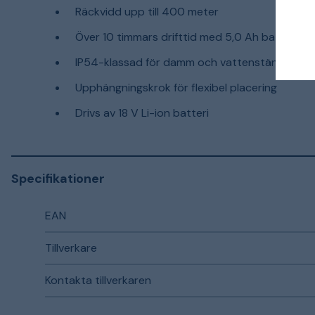
Räckvidd upp till 400 meter
Över 10 timmars drifttid med 5,0 Ah batteri
IP54-klassad för damm och vattenstänk
Upphängningskrok för flexibel placering
Drivs av 18 V Li-ion batteri
Specifikationer
EAN
Tillverkare
Kontakta tillverkaren