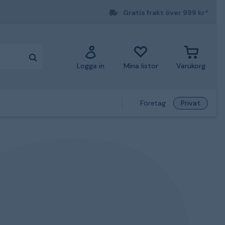
Gratis frakt över 999 kr*
Logga in
Mina listor
Varukorg
Företag
Privat