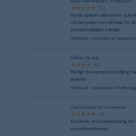
Reijo Hämäläinen
,
15 februari
5,0
Hyvä valaisin valotehon suhtee
riittävyyden kun laittaa 5.0 a
pienemmälläkin pärjää.
Verifierat - insamlat av Staypro.fi
Håkan
,
13 maj
4,0
Riktigt bra lampa med lång r
ljusbild.
Verifierat - insamlat av Proffsmag
Carl Horneij
,
22 november
5,0
Klockren arbetsbelysning för
utomhusarbeten.