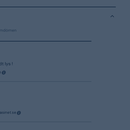
mdömen
t lys !
o
asinet.se