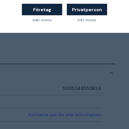
Företag
Privatperson
exkl. moms
inkl. moms
5035048553824
Kontakta oss för mer information