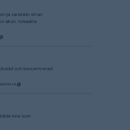
n ja varsinkin virran
h:n akun, toisaalta
äckvidd och koncentrerad
asinet.se
 både inne som