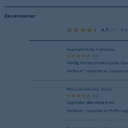
Recensioner
4,6
11
o
/
5
Svanhild Hide
,
1 oktober
5,0
Veldig fornøyd med lykta. God
Verifierat - insamlat av Staypro.n
Mona Arvidsson
,
31 juli
5,0
Uppfyller alla mina krav
Verifierat - insamlat av Proffsmag