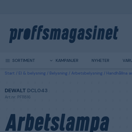
SORTIMENT
KAMPANJER
NYHETER
VAR
Start
El & belysning
Belysning
Arbetsbelysning
Handhållna a
DEWALT
DCL043
Art.nr: PF11816
Arbetslampa