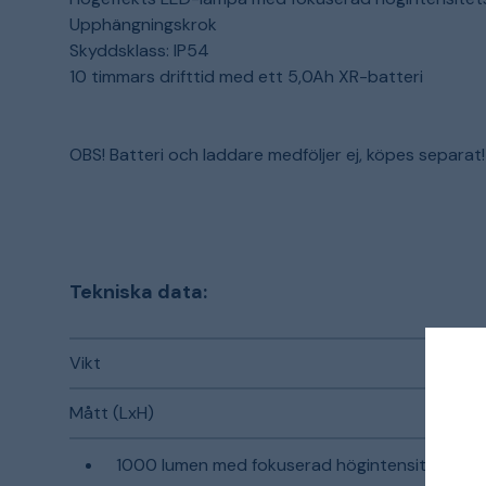
Upphängningskrok
Skyddsklass: IP54
10 timmars drifttid med ett 5,0Ah XR-batteri
OBS! Batteri och laddare medföljer ej, köpes separat!
Tekniska data:
Vikt
Mått (LxH)
1000 lumen med fokuserad högintensitetsstrå