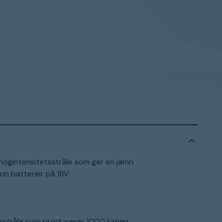
gintensitetsstråle som ger en jämn
on batterier på 18V.
sstråle som producerar 1000 lumen