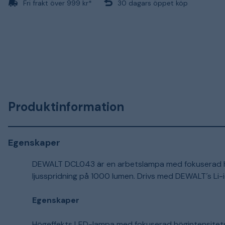
Fri frakt över 999 kr*
30 dagars öppet köp
Produktinformation
Egenskaper
DEWALT DCL043 är en arbetslampa med fokuserad hö
ljusspridning på 1000 lumen. Drivs med DEWALT´s Li-i
Egenskaper
Högeffekts LED-lampa med fokuserad högintensitet