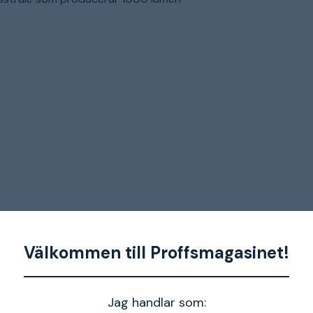
640 g
Välkommen till Proffsmagasinet!
155 x 250 mm
le
Jag handlar som: