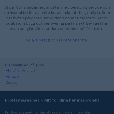
Vi på Proffsmagasinet arbetar med personlig service och
strävar alltid för att våra kunder ska bli riktigt nöjda. Som
ett kvitto på detta har vi bland annat utsetts till Årets
butik inom bygg och renovering på Prisjakt. Betyget här
ovan speglar våra kunders omdömen på Trustpilot.
Se alla betyg och recensioner här
Du kanske också gillar
AL-KO Snöslungor
Armacell
Zodiac
Proffsmagasinet – Allt för dina hemmaprojekt
Proffsmagasinet har hjälpt kunder på den nordiska