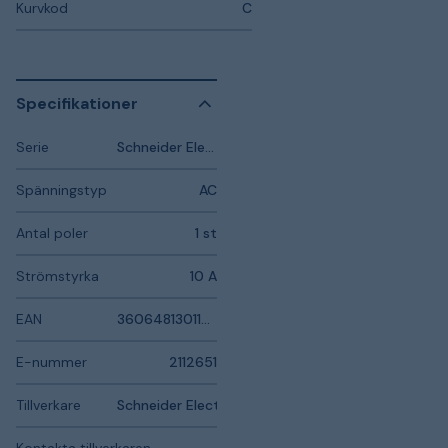
Kurvkod
C
Specifikationer
Serie
Schneider Electric Resi9
Spänningstyp
AC
Antal poler
1 st
Strömstyrka
10 A
EAN
3606481301178
E-nummer
2112651
Tillverkare
Schneider Electric
Kontakta tillverkaren