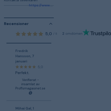
https://www.se.com/se/sv/work/support/
Recensioner
5,0
2
omdömen
/
5
Fredrik
Hansson
,
7
januari
5,0
Perfekt.
Verifierat -
insamlat av
Proffsmagasinet.se
Mihai Gal
,
1