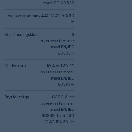
med IEC 60529
Isolationsspänning
440 V AC 50/60
Hz
Begränsningsklass
3
överensstämmer
med EN/IEC
60898-1
Märkström
10 A vid 30 °C
överensstämmer
med EN/IEC
60898-1
Brytförmåga
6000 A Icn
överensstämmer
med EN/IEC
60898-1 vid 230
V AC 50/60 Hz