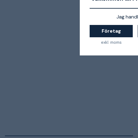
Jag handl
Företag
exkl. moms