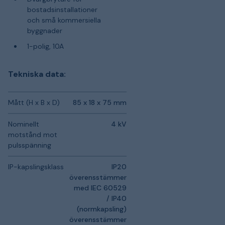
bostadsinstallationer
och små kommersiella
byggnader
1-polig, 10A
Tekniska data:
Mått (H x B x D)
85 x 18 x 75 mm
Nominellt
4 kV
motstånd mot
pulsspänning
IP-kapslingsklass
IP20
överensstämmer
med IEC 60529
/ IP40
(normkapsling)
överensstämmer