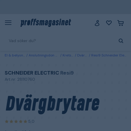
El & belysning
Anslutningsdon & kablar
Kretsskydd
Dvärgbrytare
Resi9 Schneider Electric Dvärgbrytare 1-polig, 10 A
SCHNEIDER ELECTRIC
Resi9
Art.nr: 28110760
Dvärgbrytare
5,0