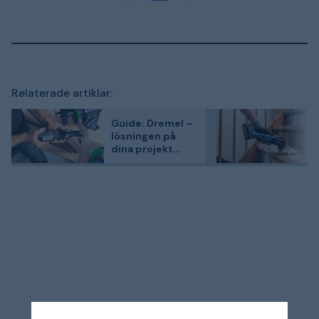
Relaterade artiklar:
Guide: Dremel –
lösningen på
dina projekt
finns här!