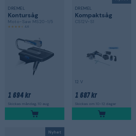
DREMEL
DREMEL
Kontursåg
Kompaktsåg
Moto-Saw MS20-1/5
CS12V-S1
4,6
12 V
1 694 kr
1 687 kr
Skickas måndag, 10 aug.
Skickas om 10-12 dagar
Nyhet