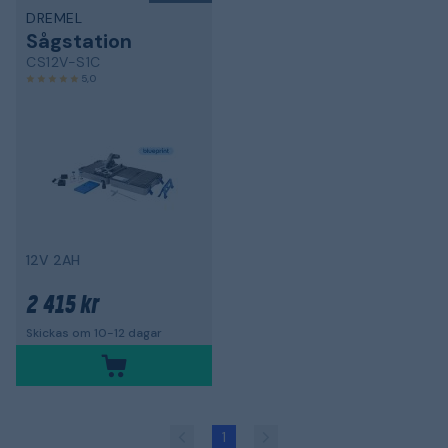
DREMEL
Sågstation
CS12V-S1C
5,0
12V 2AH
2 415 kr
Skickas om 10-12 dagar
1