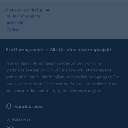
Du kanske också gillar
AL-KO Snöslungor
Armacell
Zodiac
Proffsmagasinet – Allt för dina hemmaprojekt
Proffsmagasinet har hjälpt kunder på den nordiska
marknaden sedan 2007. I vår snabba och lättnavigerade
webbutik hittar du allt för villan, trädgården och garaget. Bra
service och snabba leveranser är vår grej - vi skickar oftast
dina varor redan samma dag för leverans imorgon.
Kundservice
Kontakta oss
Retur