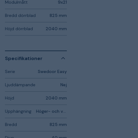
Modulmått
9x21
Bredd dörrblad
825 mm
Höjd dörrblad
2040 mm
Specifikationer
Serie
Swedoor Easy
Ljuddämpande
Nej
Höjd
2040 mm
Upphängning
Höger- och vänsterhängd
Bredd
825 mm
Djup
40 mm