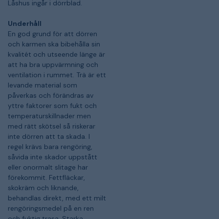
Låshus ingår i dörrblad.
Underhåll
En god grund för att dörren
och karmen ska bibehålla sin
kvalitét och utseende länge är
att ha bra uppvärmning och
ventilation i rummet. Trä är ett
levande material som
påverkas och förändras av
yttre faktorer som fukt och
temperaturskillnader men
med rätt skötsel så riskerar
inte dörren att ta skada. I
regel krävs bara rengöring,
såvida inte skador uppstått
eller onormalt slitage har
förekommit. Fettfläckar,
skokräm och liknande,
behandlas direkt, med ett milt
rengöringsmedel på en ren
och fuktig trasa. Starka