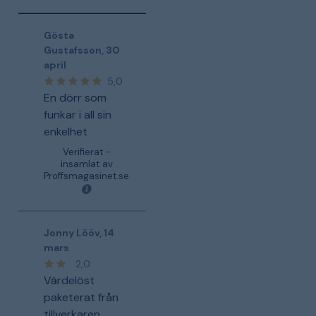
Gösta
Gustafsson
,
30
april
5,0
En dörr som
funkar i all sin
enkelhet
Verifierat -
insamlat av
Proffsmagasinet.se
Jonny Lööv
,
14
mars
2,0
Värdelöst
paketerat från
tillverkaren