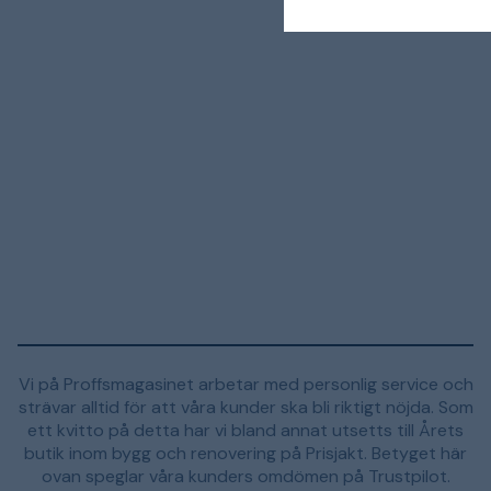
Vi på Proffsmagasinet arbetar med personlig service och
strävar alltid för att våra kunder ska bli riktigt nöjda. Som
ett kvitto på detta har vi bland annat utsetts till Årets
butik inom bygg och renovering på Prisjakt. Betyget här
ovan speglar våra kunders omdömen på Trustpilot.