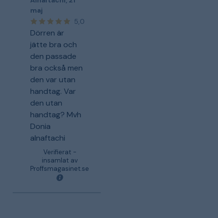
Alnaftachi
,
21
maj
5,0
Dörren är
jätte bra och
den passade
bra också men
den var utan
handtag. Var
den utan
handtag? Mvh
Donia
alnaftachi
Verifierat -
insamlat av
Proffsmagasinet.se