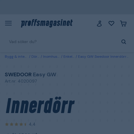
Bygg & interiör
Dörrar
Inomhusdörrar
Enkeldörrar
Easy GW Swedoor Innerdörr vit (S 0502-Y) 825x2040 mm
SWEDOOR
Easy GW
Art.nr: 4020097
Innerdörr
4,4