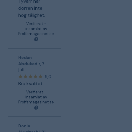
Tyvärr har
dörren inte
hög tålighet.
Verifierat -
insamlat av
Proffsmagasinet.se
Hodan
Abdukadir
,
7
juli
5,0
Bra kvalitet
Verifierat -
insamlat av
Proffsmagasinet.se
Donia