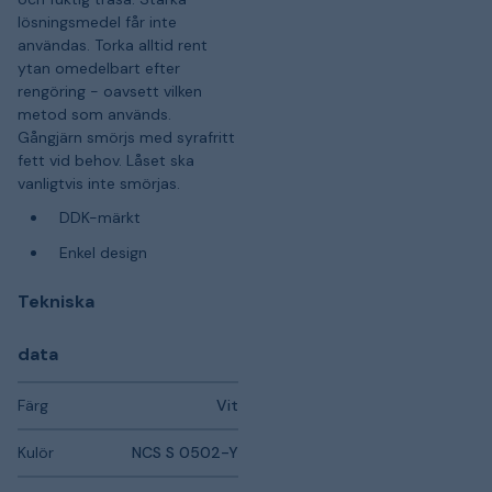
lösningsmedel får inte
användas. Torka alltid rent
ytan omedelbart efter
rengöring - oavsett vilken
metod som används.
Gångjärn smörjs med syrafritt
fett vid behov. Låset ska
vanligtvis inte smörjas.
DDK-märkt
Enkel design
Tekniska
data
Färg
Vit
Kulör
NCS S 0502-Y