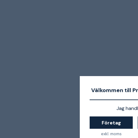
Välkommen till P
Jag handl
Företag
exkl. moms