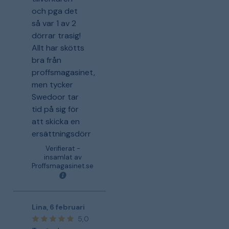
och pga det
så var 1 av 2
dörrar trasig!
Allt har skötts
bra från
proffsmagasinet,
men tycker
Swedoor tar
tid på sig för
att skicka en
ersättningsdörr
Verifierat -
insamlat av
Proffsmagasinet.se
Lina
,
6 februari
5,0