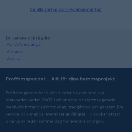
Se alla betyg och recensioner här
Du kanske också gillar
AL-KO Snöslungor
Armacell
Zodiac
Proffsmagasinet – Allt för dina hemmaprojekt
Proffsmagasinet har hjälpt kunder på den nordiska
marknaden sedan 2007. I vår snabba och lättnavigerade
webbutik hittar du allt för villan, trädgården och garaget. Bra
service och snabba leveranser är vår grej - vi skickar oftast
dina varor redan samma dag för leverans imorgon.