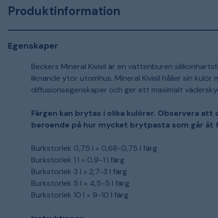
Produktinformation
Egenskaper
Beckers Mineral Kivisil är en vattenburen silikonharts
liknande ytor utomhus. Mineral Kivisil håller sin kulör
diffusionsegenskaper och ger ett maximalt vädersky
Färgen kan brytas i olika kulörer. Observera att
beroende på hur mycket brytpasta som går åt fö
Burkstorlek 0,75 l = 0,68-0,75 l färg
Burkstorlek 1 l = 0,9-1 l färg
Burkstorlek 3 l = 2,7-3 l färg
Burkstorlek 5 l = 4,5-5 l färg
Burkstorlek 10 l = 9-10 l färg