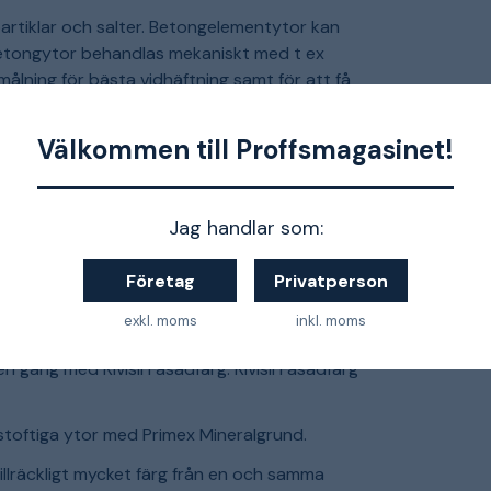
artiklar och salter. Betongelementytor kan
betongytor behandlas mekaniskt med t ex
målning för bästa vidhäftning samt för att få
 behandlas som tidigast efter 1-2 månaders
Primex Mineralgrund för att få extra bra
Välkommen till Proffsmagasinet!
rka och färgtyp. Efter rengöring avlägsnas
Jag handlar som:
 Sprickor öppnas upp och lagas med passande
ka hårt som underlaget.
Företag
Privatperson
g, och ytan bör låtas torka i minst 12 timmar
Fasadfärg innan användning och anpassa
exkl. moms
inkl. moms
dviks. Måla två gånger. Ytor som grundats med
n gång med Kivisil Fasadfärg. Kivisil Fasadfärg
stoftiga ytor med Primex Mineralgrund.
illräckligt mycket färg från en och samma