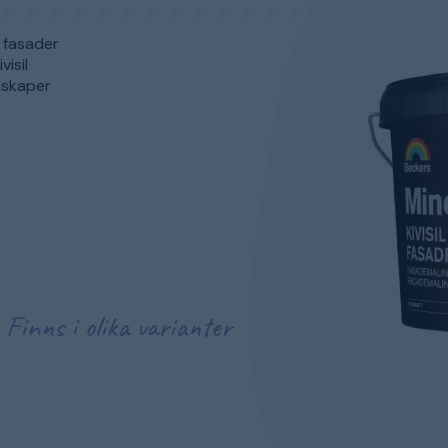
r fasader
isil
enskaper
Finns i olika varianter