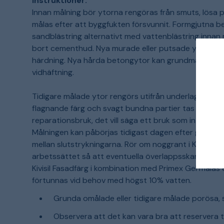
Instruktioner:
Innan målning bör ytorna rengöras från smuts, lösa p
målas efter att byggfukten försvunnit. Formgjutna 
sandblästring alternativt med vattenblästring innan 
bort cementhud. Nya murade eller putsade ytor kan
härdning. Nya hårda betongytor kan grundmålas med 
vidhäftning.
Tidigare målade ytor rengörs utifrån underlagets sty
flagnande färg och svagt bundna partier tas bort.
reparationsbruk, det vill säga ett bruk som inte är li
Målningen kan påbörjas tidigast dagen efter grundnin
mellan slutstrykningarna. Rör om noggrant i Kivisil 
arbetssättet så att eventuella överlappsskarvar un
Kivisil Fasadfärg i kombination med Primex Gel målas e
förtunnas vid behov med högst 10% vatten.
Grunda omålade eller tidigare målade porösa, 
Observera att det kan vara bra att reservera t