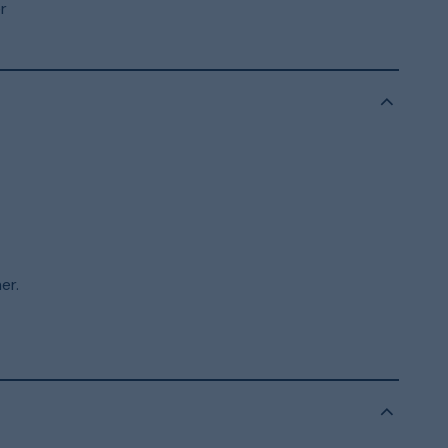
er
er.