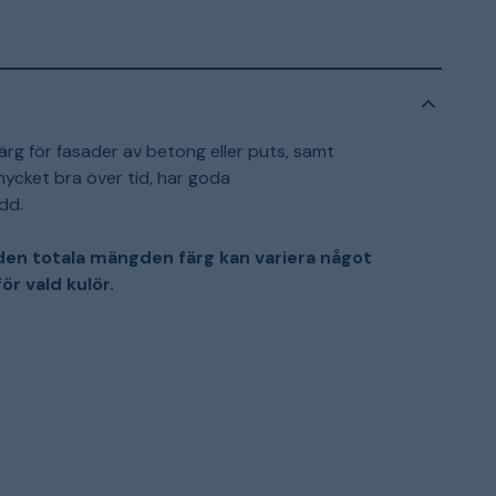
färg för fasader av betong eller puts, samt
 mycket bra över tid, har goda
dd.
 den totala mängden färg kan variera något
r vald kulör.