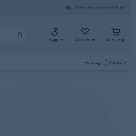
Gratis frakt över 999 kr*
Logga in
Mina listor
Varukorg
Företag
Privat