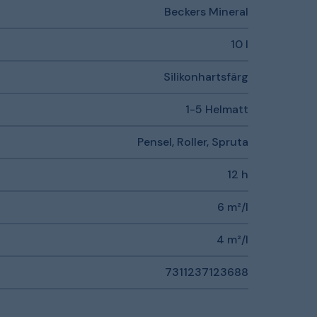
Beckers Mineral
10 l
Silikonhartsfärg
1-5 Helmatt
Pensel, Roller, Spruta
12 h
6 m²/l
4 m²/l
7311237123688