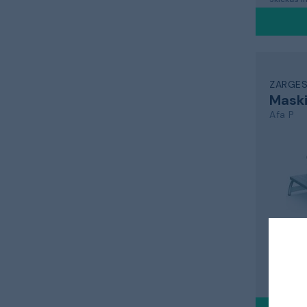
ZARGE
Mask
Afa P
5 82
Skickas 