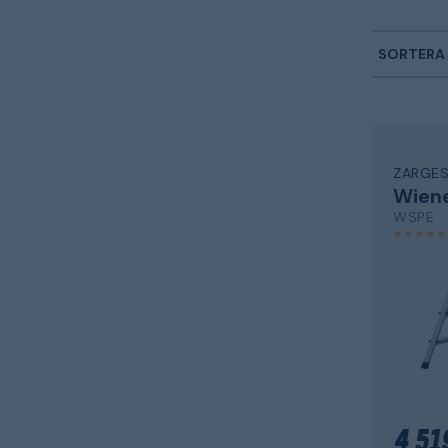
SORTERA 
ZARGE
Wien
WSPE
4 51