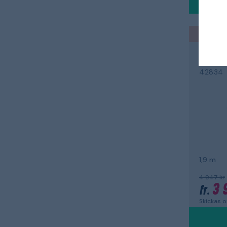
Back to
ZARGE
Ställ
42834
1,9 m
4 947 kr
3 
fr.
Skickas 