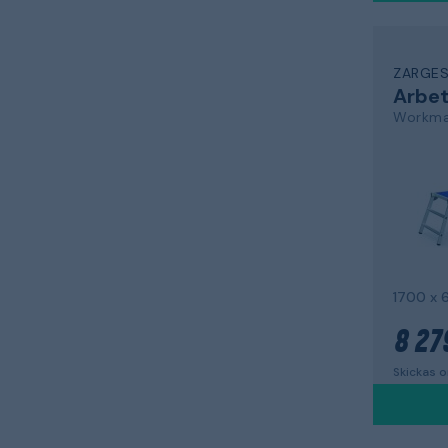
ZARGE
Arbet
Workmas
8 27
Skickas 