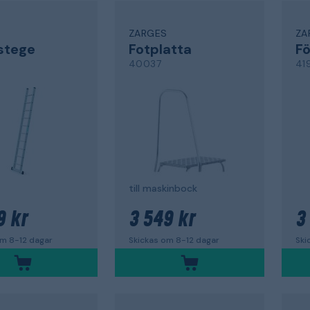
S
ZARGES
ZA
stege
Fotplatta
Fö
40037
41
till maskinbock
9 kr
3 549 kr
3
om 8-12 dagar
Skickas om 8-12 dagar
Ski