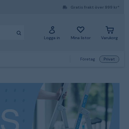
Gratis frakt över 999 kr*
Logga in
Mina listor
Varukorg
Företag
Privat