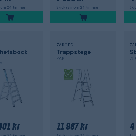
inom 24 timmar!
Skickas inom 24 timmar!
Ski
S
ZARGES
ZA
rhetsbock
Trappstege
St
ZAP
Z5
,0
401 kr
11 967 kr
4
inom 24 timmar!
Skickas inom 24 timmar!
Ski