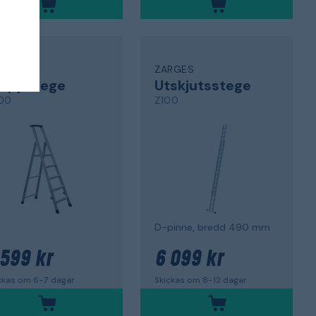
RGES
ZARGES
rappstege
Utskjutsstege
00
Z100
D-pinne, bredd 490 mm
 599 kr
6 099 kr
ckas om 6-7 dagar
Skickas om 8-12 dagar