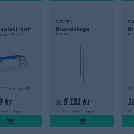
S
ZARGES
ZA
splattform
Brandstege
B
ter Plus P
513180
51
1700 x 600 mm, hopfällbar
3.
9 kr
5 151 kr
1
fr.
om 8-12 dagar
Skickas om 8-12 dagar
Ski