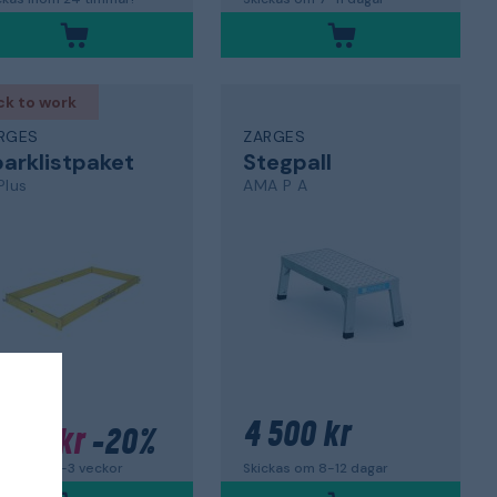
ck to work
RGES
ZARGES
arklistpaket
Stegpall
Plus
AMA P A
5x2,5 m
07 kr
4 500 kr
 005 kr
-20%
Skickas om 8-12 dagar
ckas om 2-3 veckor