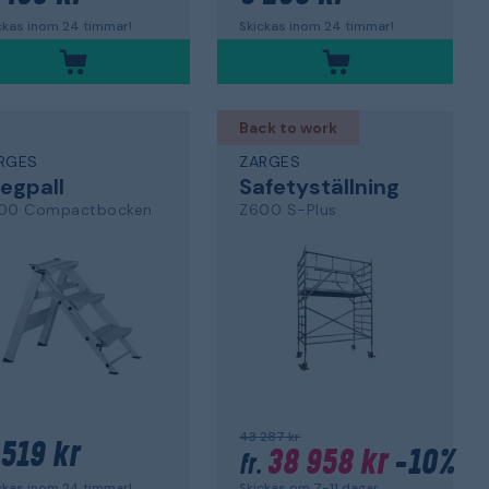
ckas inom 24 timmar!
Skickas inom 24 timmar!
Back to work
RGES
ZARGES
egpall
Safetyställning
00 Compactbocken
Z600 S-Plus
43 287 kr
 519 kr
38 958 kr
-10%
fr.
ckas inom 24 timmar!
Skickas om 7-11 dagar