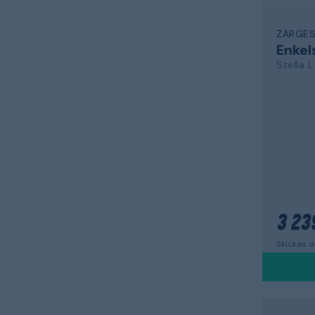
ZARGE
Enkel
Stella L
3 23
Skickas 