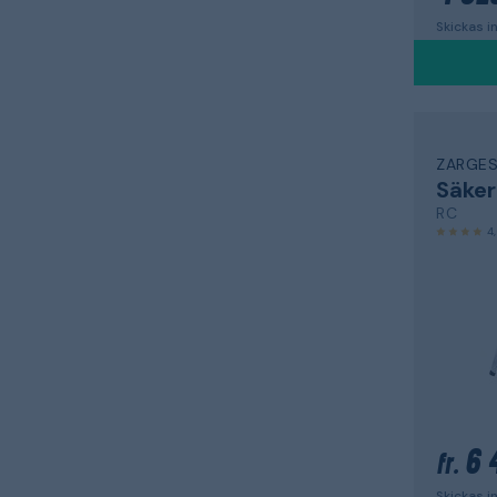
Skickas 
ZARGE
Säke
RC
4
6 
fr.
Skickas 