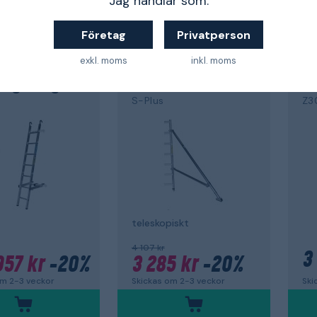
Jag handlar som:
Företag
Privatperson
 work
Back to work
exkl. moms
inkl. moms
S
ZARGES
ZA
ningsstege
Stödben
T
S-Plus
Z3
teleskopiskt
4 107 kr
3
957 kr
-20%
3 285 kr
-20%
Ski
om 2-3 veckor
Skickas om 2-3 veckor