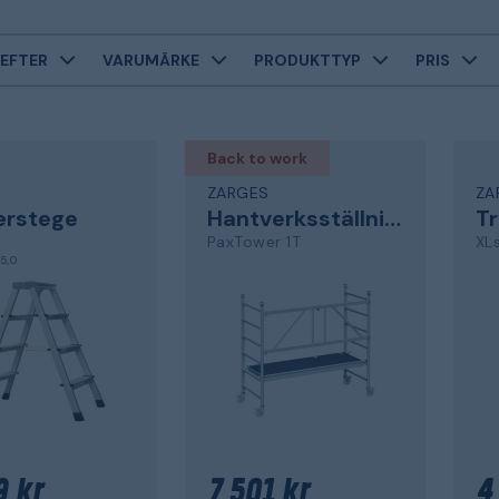
EFTER
VARUMÄRKE
PRODUKTTYP
PRIS
Back to work
S
ZARGES
ZA
erstege
Hantverksställning
T
PaxTower 1T
XL
5,0
9 kr
7 501 kr
4