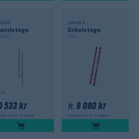
RGES
ZARGES
randstege
Enkelstege
3390
EFA L
9 m
0 533 kr
9 080 kr
fr.
ckas om 8-12 dagar
Skickas om 8-12 dagar