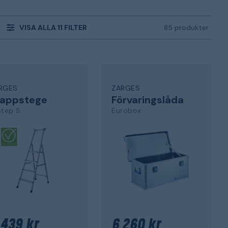
VISA ALLA 11 FILTER
85 produkter
RGES
ZARGES
rappstege
Förvaringslåda
step S
Eurobox
 439 kr
6 260 kr