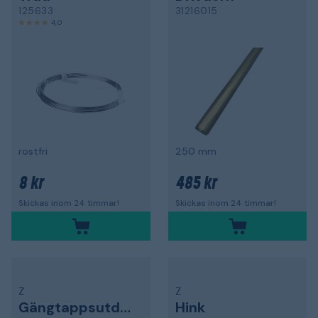
125633
31216015
4,0
rostfri
250 mm
8 kr
485 kr
Skickas inom 24 timmar!
Skickas inom 24 timmar!
Z
Z
Gängtappsutdragare
Hink