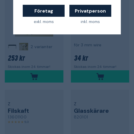
Företag
Privatperson
exkl. moms
inkl. moms
för 3 mm wire
2 varianter
253 kr
34 kr
Skickas inom 24 timmar!
Skickas inom 24 timmar!
Z
Z
Filskaft
Glasskärare
13601100
820101
5,0