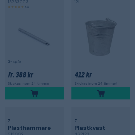
13233003
12L
5,0
3-spår
368 kr
412 kr
fr.
Skickas inom 24 timmar!
Skickas inom 24 timmar!
Z
Z
Plasthammare
Plastkvast
913002
462123