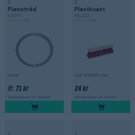
Z
Z
Pianotråd
Plastkvast
101331
462125
5,0
5,0
blank
röd, 300X65 mm
71 kr
24 kr
fr.
Skickas inom 24 timmar!
Skickas inom 24 timmar!
Z
Z