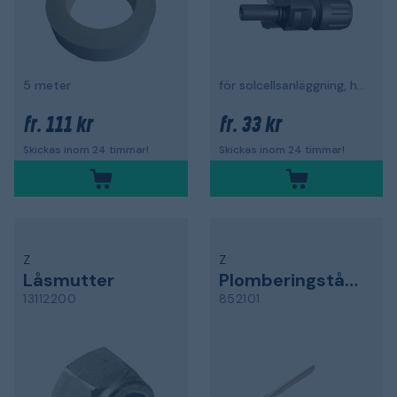
5 meter
för solcellsanläggning, hona, 5,9-8,8 mm
111 kr
33 kr
fr.
fr.
Skickas inom 24 timmar!
Skickas inom 24 timmar!
Z
Z
Låsmutter
Plomberingstång
13112200
852101