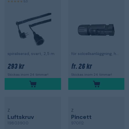
5,0
spiraliserad, svart, 2,5 m
för solcellsanläggning, hane, 5,9-8,8 mm
293 kr
26 kr
fr.
Skickas inom 24 timmar!
Skickas inom 24 timmar!
Z
Z
Luftskruv
Pincett
19803900
970112