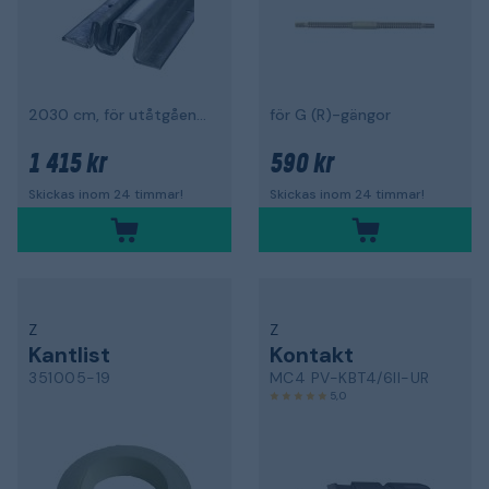
2030 cm, för utåtgående dörr
för G (R)-gängor
1 415 kr
590 kr
Skickas inom 24 timmar!
Skickas inom 24 timmar!
Z
Z
Kantlist
Kontakt
351005-19
MC4 PV-KBT4/6II-UR
5,0