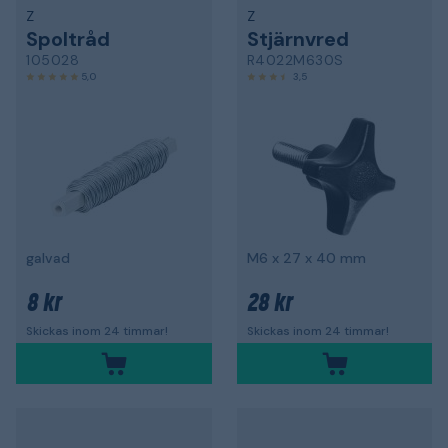
Z
Z
Spoltråd
Stjärnvred
105028
R4022M630S
5,0
3,5
galvad
M6 x 27 x 40 mm
8 kr
28 kr
Skickas inom 24 timmar!
Skickas inom 24 timmar!