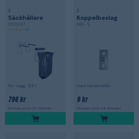
Z
Z
Säckhållare
Koppelbeslag
1012067
KBE-S
4,7
för vägg, 125 l
med hävarmslås
796 kr
9 kr
Skickas inom 24 timmar!
Skickas inom 24 timmar!