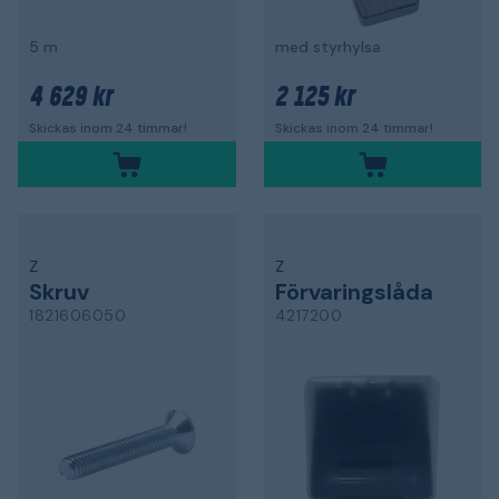
5 m
med styrhylsa
4 629 kr
2 125 kr
Skickas inom 24 timmar!
Skickas inom 24 timmar!
Z
Z
Skruv
Förvaringslåda
1821606050
4217200