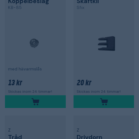
Koppelbeslag
Skaftkil
KB-85
Sfix
med hävarmslås
13 kr
20 kr
Skickas inom 24 timmar!
Skickas inom 24 timmar!
Z
Z
Tråd
Drivdorn