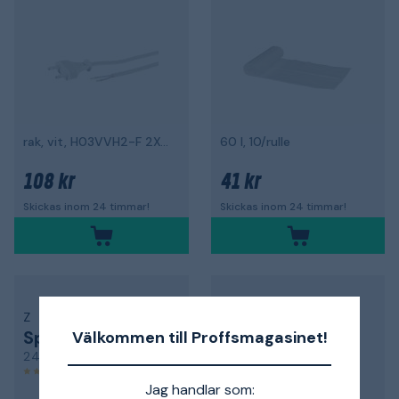
rak, vit, H03VVH2-F 2X0,75
60 l, 10/rulle
108 kr
41 kr
Skickas inom 24 timmar!
Skickas inom 24 timmar!
Z
Z
Spiralkabel
Wirelås
Välkommen till Proffsmagasinet!
2404592
4000
4,7
Jag handlar som: